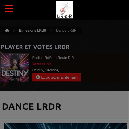
Emissions LRdR
Dance LRdR
PLAYER ET VOTES LRDR
Radio LRdR La Route D R
Attraction
Destiny_Extended_
Ecoutez maintenant
DANCE LRDR