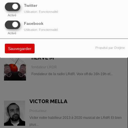
Twitter
House électro dance LRdR
Utilisation: Fonctionnalité
Activé
Facebook
Utilisation: Fonctionnalité
Activé
ANIMATEUR(S) DE L’ÉMISSION
Propulsé par Orejime
Sauvegarder
HERVÉ M
fondateur LRDR
Fondateur de la radio LRdR. Voix off du 16h-19h et...
VICTOR MELLA
Producteur
Victor notre habilleur 2013 à 2020 musical de LRdR Et bien
plus...