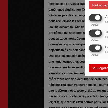
identifiables servent à l’administration du
Tout accep
expérience d’utilisation. Ces informations
joindrons pas des renseignements personnel
A
nous recueillons les renseignements Les re
Ut
Activé
les fins suivantes : afin de vous permettre d
T
problèmes qui nous sont signalés; afin d’éva
Ut
vous avez convenu. Comment les renseign
Activé
conservons vos renseignements personnels 
F
objectifs fixés ou soit conformément aux disp
Ut
Activé
Une fois les objectifs fixés atteints et les
anonymat ou nous les détruisons de façon 
non autorisée.Nous ne divulguons jamais v
Sauvegard
sans votre consentement, à l’exception de 
été retenus afin de s’acquitter de certain
nécessaires pour s’assurer que ces fourni
avons déterminées; toute entité advenant 
partie; toute autorité publique si la loi l’
loi; et tel que requis et/ou permis par la lo