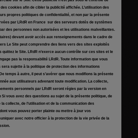
ciale sur le Site. Cette publicité n’est pas sous le contrôle de
s cookies afin de cibler la publicité affichée. L’utilisation des
rs propres politiques de confidentialité, et non par la présente
servées par LRdR en France sur des serveurs dotés de systèmes
par des personnes non autorisées et les utilisations malveillantes.
aires) devant avoir accès aux renseignements dans le cadre de
tiers Le Site peut comprendre des liens vers des sites exploités
us quittez le Site. LRdR n’exerce aucun contrôle sur ces sites et le
n’engage pas la responsabilité LRdR. Toute information que vous
 sera sujette à la politique de protection des informations
De temps à autre, il peut s’avérer que nous modifions la présente
nnée aux utilisateurs advenant toute modification. La collecte,
eignements personnels par LRdR seront régies par la version en
n Si vous avez des questions au sujet de la présente politique, de
a collecte, de l’utilisation et de la communication des
ont vous pouvez porter plainte ou mettre à jour vos
quer avec notre officier à la protection de la vie privée de la
ssion.