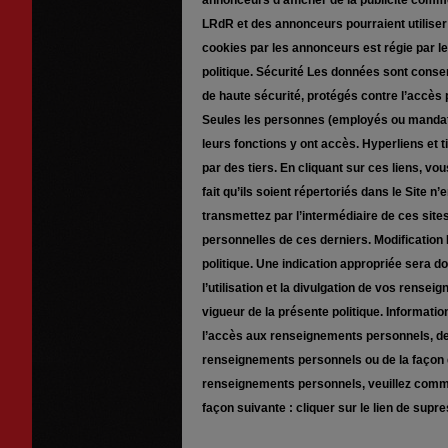
annonceurs d’afficher de la publicité commer
LRdR et des annonceurs pourraient utiliser de
cookies par les annonceurs est régie par leu
politique. Sécurité Les données sont con
de haute sécurité, protégés contre l’accès 
Seules les personnes (employés ou mandat
leurs fonctions y ont accès. Hyperliens et 
par des tiers. En cliquant sur ces liens, vo
fait qu’ils soient répertoriés dans le Site 
transmettez par l’intermédiaire de ces sites
personnelles de ces derniers. Modification 
politique. Une indication appropriée sera do
l’utilisation et la divulgation de vos rens
vigueur de la présente politique. Informatio
l’accès aux renseignements personnels, de l
renseignements personnels ou de la façon d
renseignements personnels, veuillez communi
façon suivante : cliquer sur le lien de supre