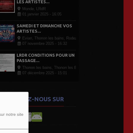
LES ARTISTES...
Monde, LRdR
01 janvier 2025 - 16:05
SAMEDI ET DIMANCHE VOS
ARTISTES...
Evian, Thonon les bains, Rodez Paris, partout en France
07 novembre 2025 - 16:32
LRDR CONDITIONS POUR UN
PASSAGE...
Thonon les bains, Thonon les Bains
07 décembre 2025 - 15:01
ETROUVEZ-NOUS SUR
ur notre site