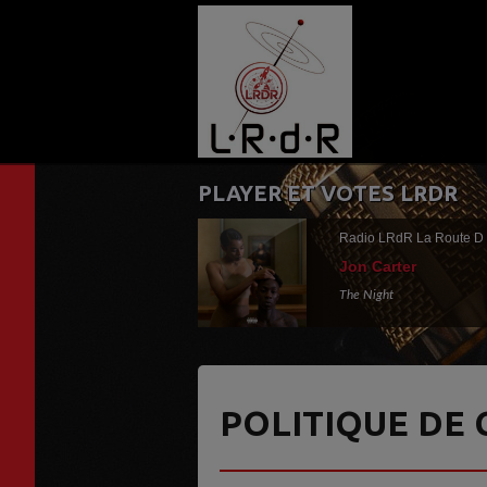
PLAYER ET VOTES LRDR
Radio LRdR La Route D
Jon Carter
The Night
POLITIQUE DE 