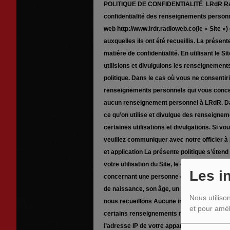
POLITIQUE DE CONFIDENTIALITÉ LRdR Radio.
confidentialité des renseignements personnel
web http://www.lrdr.radioweb.co(le « Site ») 
auxquelles ils ont été recueillis. La présen
matière de confidentialité. En utilisant le 
utilisions et divulguions les renseigneme
politique. Dans le cas où vous ne consentiri
renseignements personnels qui vous concern
aucun renseignement personnel à LRdR. Dan
ce qu’on utilise et divulgue des renseigne
certaines utilisations et divulgations. Si v
veuillez communiquer avec notre officier à 
et application La présente politique s’éten
votre utilisation du Site, le cas échéant.
Les i
concernant une personne et permettant de l
de naissance, son âge, un enregistrement 
Nous utiliso
nous recueillons Aucune inscription n’est 
et pour amél
certains renseignements non identifiables s
l’adresse IP de votre appareil et l’heure à