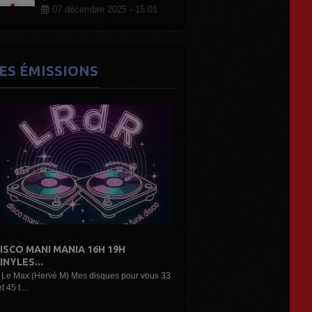
07 décembre 2025 - 15:01
ES ÉMISSIONS
DE L'AIR...LES DÉCOUVERTES
ARTISTES...
3
Une belle émission musicale des découvertes,
nouveaux...