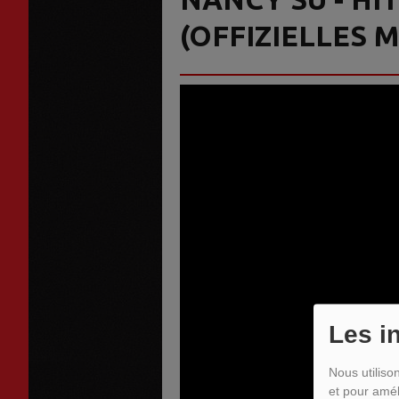
(OFFIZIELLES 
Les i
Nous utiliso
et pour amél