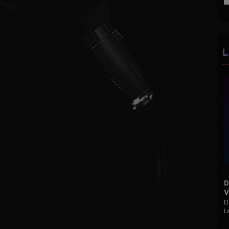
L
DISCO MANI MANIA 16H 19H
VINYLES...
D Le Max (Hervé M) Mes disques pour vous 3
t et 45 t ...