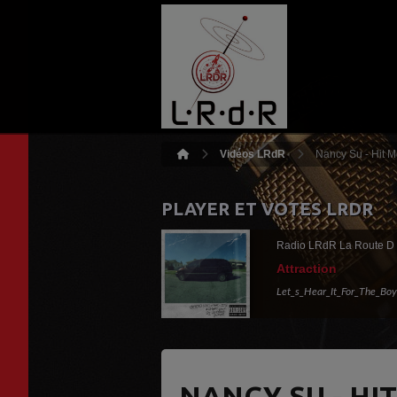
Vidéos LRdR
Nancy Su - Hit M
PLAYER ET VOTES LRDR
Radio LRdR La Route D
Attraction
Let_s_Hear_It_For_The_Boy
NANCY SU - HI