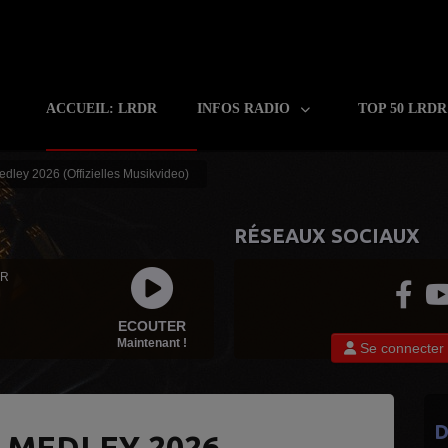
ACCUEIL: LRDR
INFOS RADIO
TOP 50 LRD
edley 2026 (Offizielles Musikvideo)
RÉSEAUX SOCIAUX
 R
ECOUTER
Maintenant !
Se connecter
D
T MEDLEY 2026