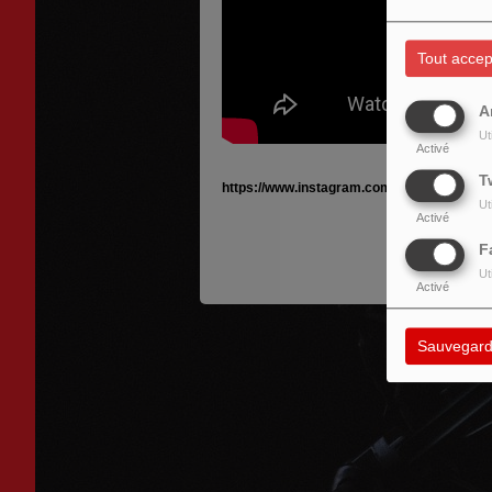
Tout accep
A
Ut
Activé
T
https://www.instagram.com/p/DTihmP1DXID
Ut
Activé
F
Ut
Activé
Sauvegard