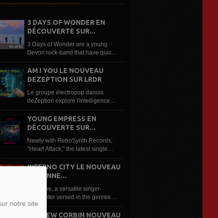
3 DAYS OF WONDER EN
DÉCOUVERTE SUR...
3 Days of Wonder are a young
Devon rock-band that have quickly
built a reputation based on their
anthemic, edgy 80s influenced
AM I YOU LE NOUVEAU
writing style and high energy live
DEZEPTION SUR LRDR
shows, already winning a number
Le groupe électropop danois
of...
deZeption explore l'intelligence
artificielle dans son nouveau
single « Am I You ». Le groupe
YOUNG EMPRESS EN
électropop danois deZeption
DÉCOUVERTE SUR...
revient avec « Am...
Newly with RetroSynth Records,
"Heart Attack," the latest single
from Young Empress, is an
electrifying synthwave anthem that
INFERNO CITY LE NOUVEAU
combines soaring guitars,
ROXANNE...
nostalgic 80s synths and
Roxanne, a versatile singer-
cinematic production...
songwriter versed in the genres of
ur notre site
classical music and opera, to pop,
rock, blues, jazz, soul, disco, funk,
ANDREW CORBIN NOUVEAU