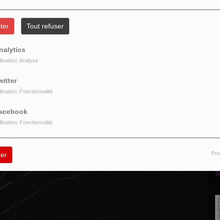
ter
Tout refuser
nalytics
ilisation: Analyse
P
witter
/
ilisation: Fonctionnalité
acebook
ilisation: Fonctionnalité
Pro
er