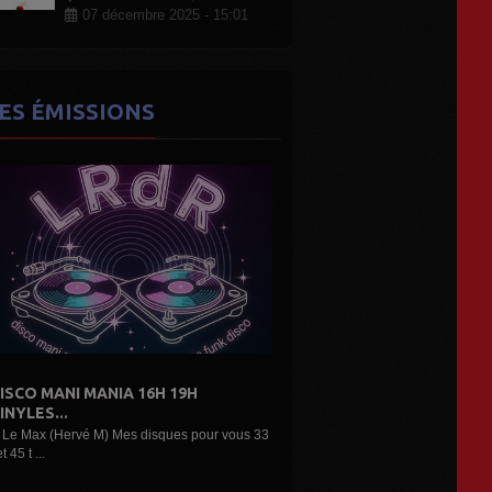
07 décembre 2025 - 15:01
ES ÉMISSIONS
E L'AIR...LES DÉCOUVERTES
RTISTES...
ne belle émission musicale des découvertes,
ouveaux...