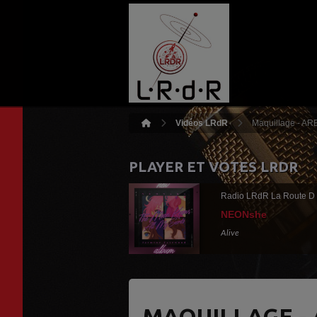
Vidéos LRdR
Maquillage - AR
PLAYER ET VOTES LRDR
Radio LRdR La Route D
NEONshe
Alive
MAQUILLAGE - 