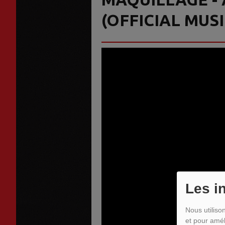
(OFFICIAL MUSI
Les i
Nous utiliso
et pour amél