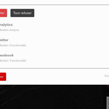
ter
Tout refuser
nalytics
ilisation: Analyse
P
witter
ilisation: Fonctionnalité
acebook
ilisation: Fonctionnalité
Pro
er