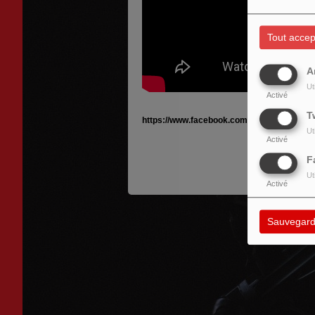
Tout accep
A
Ut
Activé
T
https://www.facebook.com/Maquillage.band
Ut
Activé
F
Ut
Activé
Sauvegard