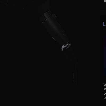
L
DISCO MANI MANIA 16H 19H
D
VINYLES...
A
D Le Max (Hervé M) Mes disques pour vous 33
U
t et 45 t ...
n