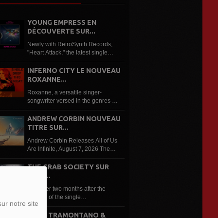
YOUNG EMPRESS EN
DÉCOUVERTE SUR...
Newly with RetroSynth Records,
"Heart Attack," the latest single
from Young Empress, is an
electrifying synthwave anthem that
INFERNO CITY LE NOUVEAU
combines soaring guitars,
ROXANNE...
nostalgic 80s synths and
Roxanne, a versatile singer-
cinematic production...
songwriter versed in the genres of
classical music and opera, to pop,
rock, blues, jazz, soul, disco, funk,
ANDREW CORBIN NOUVEAU
and reggae, is an up-and-coming
TITRE SUR...
Canadian independent artist to...
Andrew Corbin Releases All of Us
Are Infinite, August 7, 2026 The
third single from Andrew Corbin’ s
upcoming and unfinished album to
THE GRAB SOCIETY SUR
be released in January 2027, All
LRDR...
of Us Are Infinite is a...
Just over two months after the
release of the single
ur notre site
“Reincarnation”, it is followed up in
the form of a jam- packed remix
FONZ TRAMONTANO &