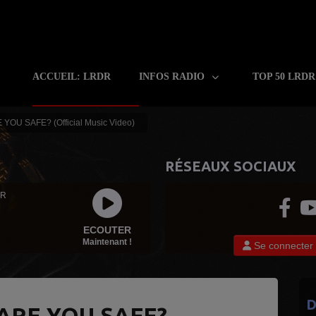
ACCUEIL: LRDR
INFOS RADIO
TOP 50 LRD
E YOU SAFE? (Official Music Video)
RÉSEAUX SOCIAUX
 R
ECOUTER
Maintenant !
Se connecter
D
ARE YOU SAFE?