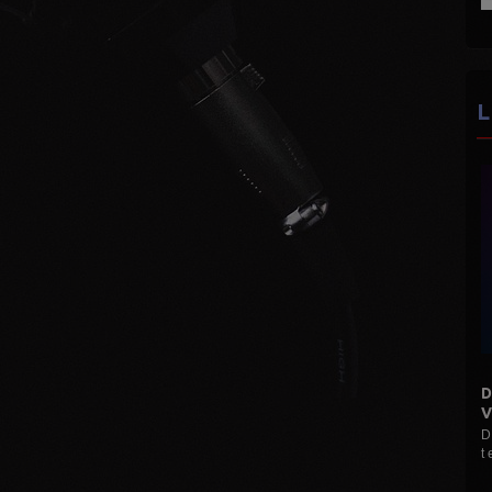
L
DISCO MANI MANIA 16H 19H
VINYLES...
D Le Max (Hervé M) Mes disques pour vous 3
t et 45 t ...