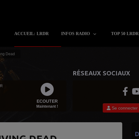
ACCUEIL: LRDR
INFOS RADIO
TOP 50 LRD
ving Dead
RÉSEAUX SOCIAUX
 R
ECOUTER
Maintenant !
Se connecter
D
LIVING DEAD