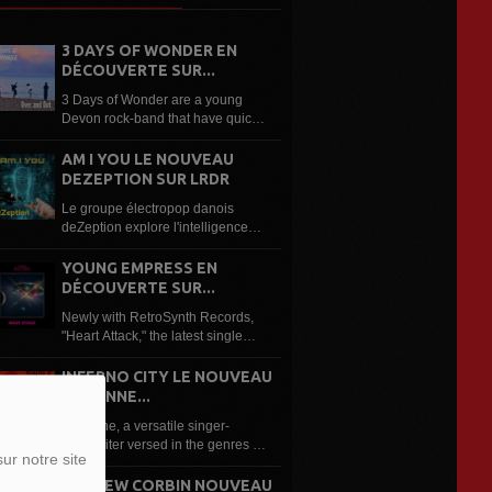
3 DAYS OF WONDER EN
DÉCOUVERTE SUR...
3 Days of Wonder are a young
Devon rock-band that have quickly
built a reputation based on their
anthemic, edgy 80s influenced
AM I YOU LE NOUVEAU
writing style and high energy live
DEZEPTION SUR LRDR
shows, already winning a number
Le groupe électropop danois
of...
deZeption explore l'intelligence
artificielle dans son nouveau
single « Am I You ». Le groupe
YOUNG EMPRESS EN
électropop danois deZeption
DÉCOUVERTE SUR...
revient avec « Am...
Newly with RetroSynth Records,
"Heart Attack," the latest single
from Young Empress, is an
electrifying synthwave anthem that
INFERNO CITY LE NOUVEAU
combines soaring guitars,
ROXANNE...
nostalgic 80s synths and
Roxanne, a versatile singer-
cinematic production...
songwriter versed in the genres of
ur notre site
classical music and opera, to pop,
rock, blues, jazz, soul, disco, funk,
ANDREW CORBIN NOUVEAU