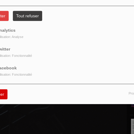
ter
Tout refuser
nalytics
ilisation: Analyse
P
witter
ilisation: Fonctionnalité
acebook
ilisation: Fonctionnalité
Pro
er