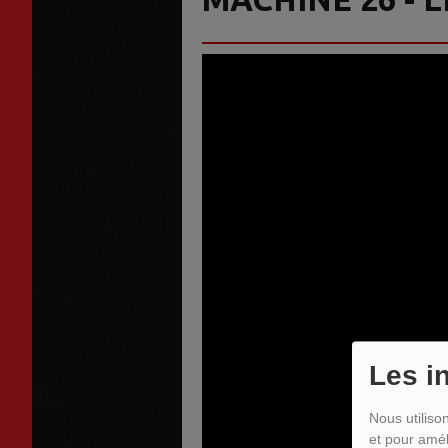
Les i
Nous utiliso
et pour amél