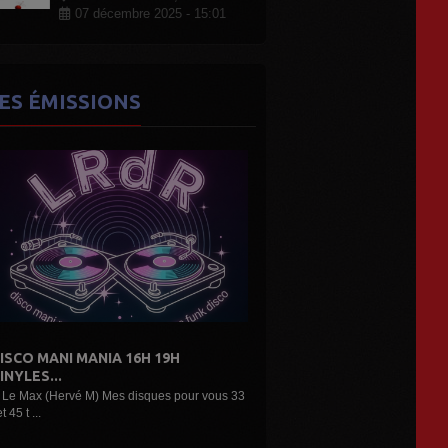
07 décembre 2025 - 15:01
ES ÉMISSIONS
DE L'AIR...LES DÉCOUVERTES
ARTISTES...
3
Une belle émission musicale des découvertes,
nouveaux...