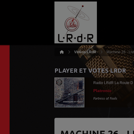
Vidéos LRdR
Machine 26 - Li
PLAYER ET VOTES LRDR
Radio LRdR La Route D
Platronic
Fortress of Fools
MACHINE 26 - 