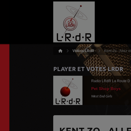
Vidéos LRdR
Kent-Zo - Allez v
PLAYER ET VOTES LRDR
Radio LRdR La Route D
Pet Shop Boys
West End Girls
KENT-ZO - ALL