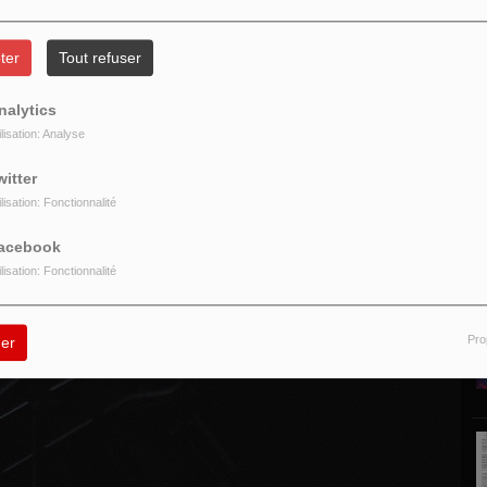
ter
Tout refuser
nalytics
ilisation: Analyse
P
witter
=100063616980223&locale=fr_FR
ilisation: Fonctionnalité
acebook
ilisation: Fonctionnalité
Pro
er