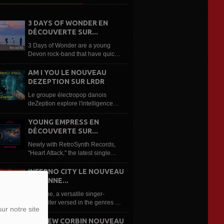
3 DAYS OF WONDER EN
DÉCOUVERTE SUR...
3 Days of Wonder are a young
Devon rock-band that have quickly
built a reputation based on their
anthemic, edgy 80s influenced
AM I YOU LE NOUVEAU
writing style and high energy live
DEZEPTION SUR LRDR
shows, already winning a number
Le groupe électropop danois
of...
deZeption explore l'intelligence
artificielle dans son nouveau
single « Am I You ». Le groupe
YOUNG EMPRESS EN
électropop danois deZeption
DÉCOUVERTE SUR...
revient avec « Am...
Newly with RetroSynth Records,
"Heart Attack," the latest single
from Young Empress, is an
electrifying synthwave anthem that
INFERNO CITY LE NOUVEAU
combines soaring guitars,
ROXANNE...
nostalgic 80s synths and
Roxanne, a versatile singer-
cinematic production...
songwriter versed in the genres of
ur notre site
classical music and opera, to pop,
rock, blues, jazz, soul, disco, funk,
ANDREW CORBIN NOUVEAU