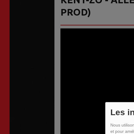
PROD)
Les i
Nous utiliso
et pour amél