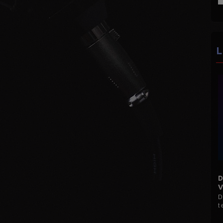
L
DISCO MANI MANIA 16H 19H
VINYLES...
D Le Max (Hervé M) Mes disques pour vous 33
t et 45 t ...