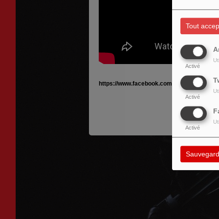
Tout accep
A
Ut
Activé
T
https://www.facebook.com/profile.php?id
Ut
Activé
F
Ut
Activé
Sauvegard