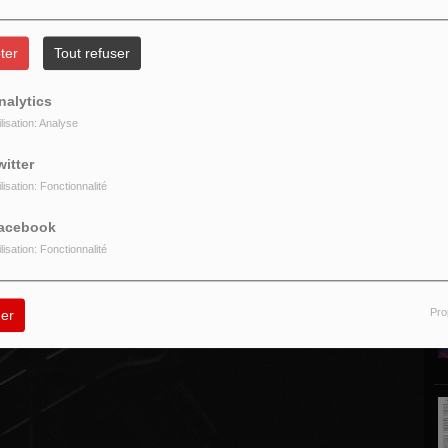
ter
Tout refuser
nalytics
ilisation: Analyse
P
witter
ilisation: Fonctionnalité
acebook
ilisation: Fonctionnalité
Pro
er