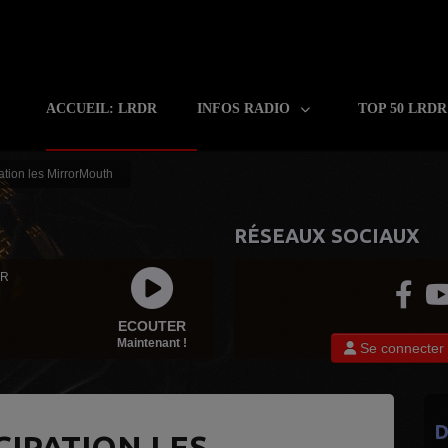
ACCUEIL: LRDR
INFOS RADIO
TOP 50 LRD
tion les MirrorMouth
RÉSEAUX SOCIAUX
 R
ECOUTER
Maintenant !
Se connecter
D
IPATION LES