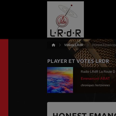
Vidéos LRdR
Honest Emancipa
PLAYER ET VOTES LRDR
Radio LRdR La Route D
Emmanuel ABAT
chroniques hertziennes
HONEST EMANC