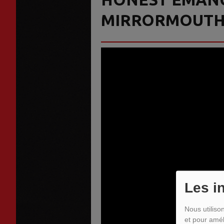
MIRRORMOUT
Les i
Nous utiliso
et pour amél