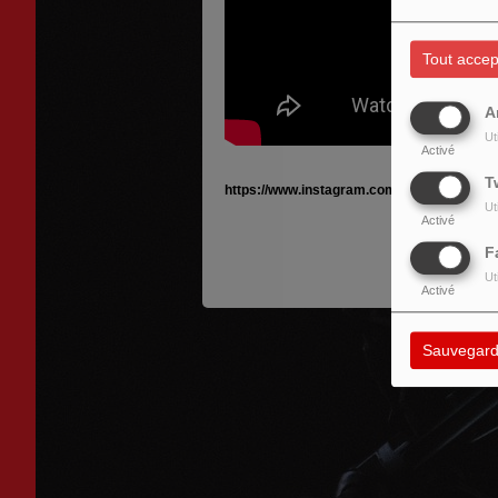
Tout accep
A
Ut
Activé
T
https://www.instagram.com/mirrormouthpr/
Ut
Activé
F
Ut
Activé
Sauvegard