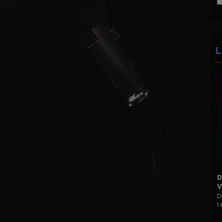
L
DISCO MANI MANIA 16H 19H
VINYLES...
D Le Max (Hervé M) Mes disques pour vous 33
t et 45 t ...