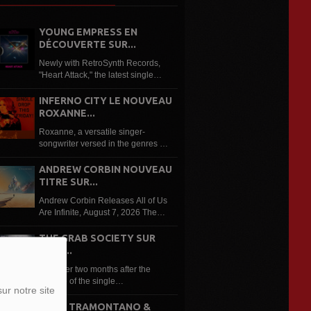
YOUNG EMPRESS EN
DÉCOUVERTE SUR...
Newly with RetroSynth Records,
"Heart Attack," the latest single
from Young Empress, is an
electrifying synthwave anthem that
INFERNO CITY LE NOUVEAU
combines soaring guitars,
ROXANNE...
nostalgic 80s synths and
Roxanne, a versatile singer-
cinematic production...
songwriter versed in the genres of
classical music and opera, to pop,
rock, blues, jazz, soul, disco, funk,
ANDREW CORBIN NOUVEAU
and reggae, is an up-and-coming
TITRE SUR...
Canadian independent artist to...
Andrew Corbin Releases All of Us
Are Infinite, August 7, 2026 The
third single from Andrew Corbin’ s
upcoming and unfinished album to
THE GRAB SOCIETY SUR
be released in January 2027, All
LRDR...
of Us Are Infinite is a...
Just over two months after the
release of the single
ur notre site
“Reincarnation”, it is followed up in
the form of a jam- packed remix
FONZ TRAMONTANO &