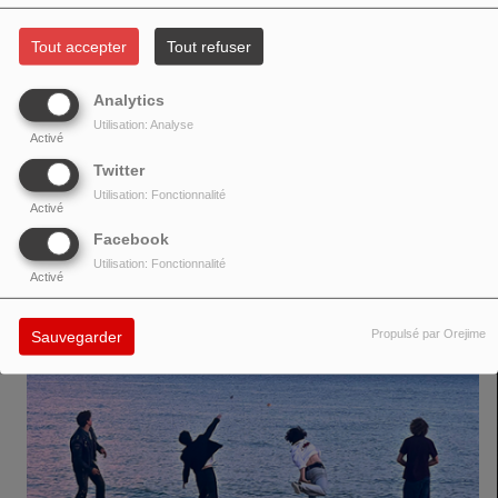
Tout accepter
Tout refuser
Analytics
https://www.instagram.com/lifelong.corporation/
Utilisation: Analyse
Activé
Twitter
VOIR AUSSI
Utilisation: Fonctionnalité
Activé
Facebook
Utilisation: Fonctionnalité
Activé
Propulsé par Orejime
Sauvegarder