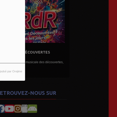
E L'AIR...LES DÉCOUVERTES
RTISTES...
ne belle émission musicale des découvertes,
ouveaux...
pulsé par Orejime
ETROUVEZ-NOUS SUR