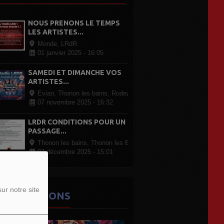
NOUS PRENONS LE TEMPS
LES ARTISTES...
Monde, LRdR
01 janvier 2025 - 16:05
SAMEDI ET DIMANCHE VOS
ARTISTES...
Evian, Thonon les bains, Rodez Paris, partout en France
07 novembre 2025 - 16:32
LRDR CONDITIONS POUR UN
PASSAGE...
Thonon les bains, Thonon les Bains
07 décembre 2025 - 15:01
ur notre site
ES ÉMISSIONS