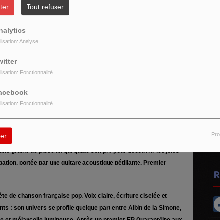
ter
Tout refuser
nalytics
ilisation: Analyse
witter
ilisation: Fonctionnalité
acebook
D
ilisation: Fonctionnalité
A
U
n
Pro
er
ne graine de pissenlit qui quitte son pré pour découvrir les joies
tion, portée par une guitare acoustique pétillante. Premier
R
te de chanson française pop. Voix claire, écriture ciselée et
s : son univers se profile quelque part entre Albin de la Simone,
ive et mélancolie lumineuse. Après un premier EP Quarant4ine aux