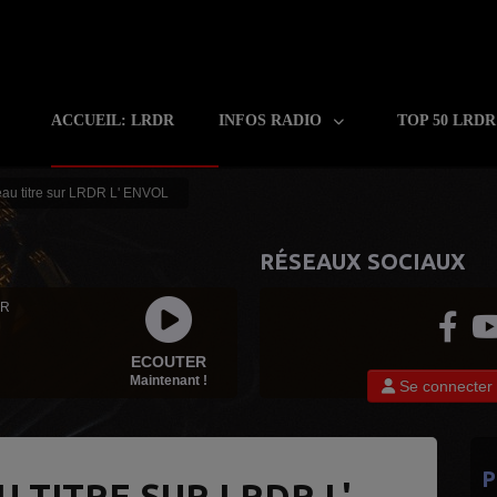
ACCUEIL: LRDR
INFOS RADIO
TOP 50 LRD
au titre sur LRDR L' ENVOL
RÉSEAUX SOCIAUX
 R
ECOUTER
Maintenant !
Se connecter
P
 TITRE SUR LRDR L'