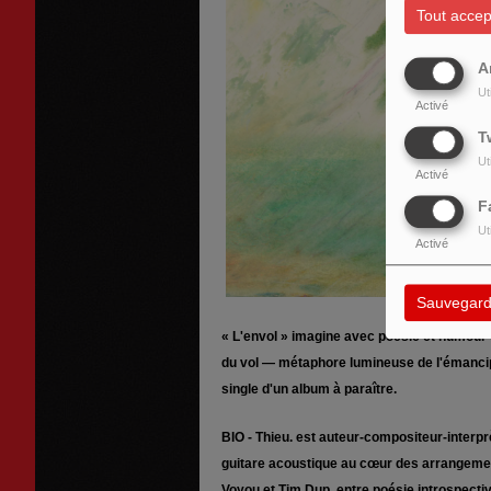
Tout accep
A
Ut
Activé
T
Ut
Activé
F
Ut
Activé
Sauvegard
« L'envol » imagine avec poésie et humour u
du vol — métaphore lumineuse de l'émancipa
single d'un album à paraître.
BIO - Thieu. est auteur-compositeur-interprè
guitare acoustique au cœur des arrangement
Voyou et Tim Dup, entre poésie introspect