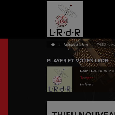
Artistes à la Une
THIEU nouve
PLAYER ET VOTES LRDR
Radio LRdR La Route D
Temper
No Favors
THIEU NOUVEAU