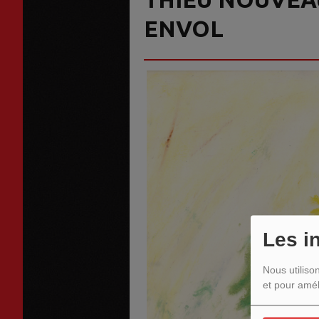
ENVOL
Les i
Nous utiliso
et pour amél