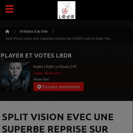
Artistes à la Une
Split Vision evec une superbe reprise sur LRdR Love to Hate You
PLAYER ET VOTES LRDR
Radio LRdR La Route D R
Julie Hickson
Seven Sins
Ecoutez maintenant
SPLIT VISION EVEC UNE
SUPERBE REPRISE SUR