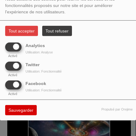
fonctionnalités proposés sur notre site et pour améliorer
l'expérience de nos utilisateurs.
Tout accepter
Tout refuser
New from Roberto Montoya, "Semaphore" is haunting and melodic
progwave coming through the glow of late-night post-punk radio. Heavy
Analytics
synthesizers contrasted by melancholy piano and gritty cello are
Utilisation: Analyse
underscored with a lo-fi trip-hop beat to send a widescreen indie rock
Activé
transmission across impossible distances. (RetroSynth Records)
Twitter
Utilisation: Fonctionnalité
Activé
VOIR AUSSI
Facebook
Utilisation: Fonctionnalité
Activé
Propulsé par Orejime
Sauvegarder