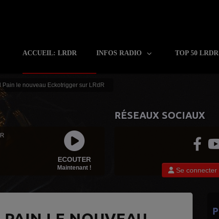
ACCUEIL: LRDR
INFOS RADIO
TOP 50 LRD
 Pain le nouveau Eckotrigger sur LRdR
RÉSEAUX SOCIAUX
 R
ECOUTER
Maintenant !
Se connecter
P
 PAIN LE NOUVEAU