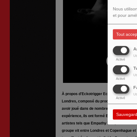
Nous utiliso
et pour amél
Tout accep
A
Ut
Activé
T
Ut
Activé
F
À propos d'Eckotrigger Eckotrigger est un d
Ut
Activé
Londres, composé du producteur et instrum
avoir joué dans de nombreux groupes au fil d
Sauvegard
expérience, ils ont formé Eckotrigger, uni
artistes tels que Empathy Test, David Bowi
groupe vit entre Londres et Copenhague et t