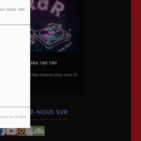
ur notre site
DE L'AIR...LES DÉCOUVERTES
ARTISTES...
Une belle émission musicale des découvertes,
nouveaux...
ETROUVEZ-NOUS SUR
pulsé par Orejime