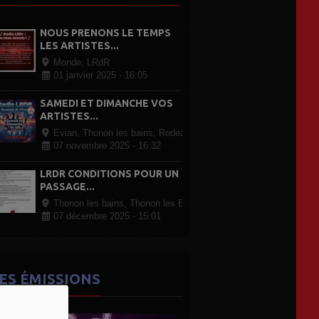
NOUS PRENONS LE TEMPS
LES ARTISTES...
Monde, LRdR
01 janvier 2025 - 16:05
SAMEDI ET DIMANCHE VOS
ARTISTES...
Evian, Thonon les bains, Rodez Paris, partout en France
07 novembre 2025 - 16:32
LRDR CONDITIONS POUR UN
PASSAGE...
Thonon les bains, Thonon les Bains
07 décembre 2025 - 15:01
ES ÉMISSIONS