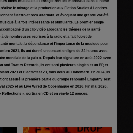
 leurs idées musicales et enregistrent les morceaux dans le home
éalise le mixage et la production aux Fiction Studios à Londres.
onnant électro et rock alternatif, et évoquant une grande variété
usique à la fois intéressante et stimulante. Le premier single
accompagné d'un clip vidéo abordant les thèmes de la santé
 à de nombreuses reprises à la radio et a fait l'objet de
anté mentale, la dépendance et l'importance de la musique pour
tembre 2021, ils ont donné un concert en ligne de 24 heures avec
rnée mondiale de la paix ». Depuis leur signature en août 2022 avec
n and Towers Records, ils ont sorti plusieurs singles et un EP, et
troland 2023 et Electrofest 23, tous deux au Danemark. En 2024, ils
t ont assuré la première partie du groupe renommé Empathy Test
tival 2025 et au Live Wired de Copenhague en 2026. Fin mai 2026,
« Reflections », sortira en CD et en vinyle 12 pouces.