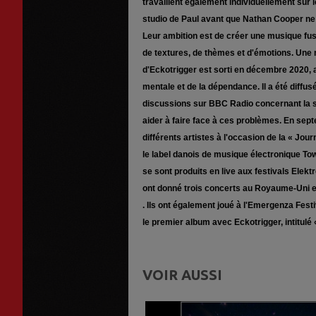
travaillent également individuellement sur
studio de Paul avant que Nathan Cooper ne r
Leur ambition est de créer une musique fusi
de textures, de thèmes et d'émotions. Une m
d'Eckotrigger est sorti en décembre 2020, 
mentale et de la dépendance. Il a été diffusé
discussions sur BBC Radio concernant la s
aider à faire face à ces problèmes. En sep
différents artistes à l'occasion de la « Jou
le label danois de musique électronique Tow
se sont produits en live aux festivals Elek
ont donné trois concerts au Royaume-Uni e
. Ils ont également joué à l'Emergenza Fes
le premier album avec Eckotrigger, intitulé 
VOIR AUSSI