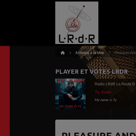
Artistes à la Une
Pleasure And
PLAYER ET VOTES LRDR
Radio LRdR La Route D
Ty Juan
My name is Ty
PLEASURE AND