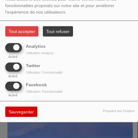
fonctionnalités proposés sur notre site et pour améliorer
l'expérience de nos utilisateurs.
Tout accepter
Tout refuser
"Shades" explore ce sentiment lorsque vous voulez connaître l'intérêt
amoureux à un niveau plus profond mais qu'il se cache. Vous faites tout ce
Analytics
qu'il faut en espérant qu'ils baissent les bras et vous laissent entrer. Ils
Utilisation: Analyse
envoient des signaux positifs, mais ne dévoilent pas leur véritable identité,
Activé
d'où l'idée qu'ils se cachent derrière des lunettes de soleil. (RetroSynth
Twitter
Records)
Utilisation: Fonctionnalité
Activé
Facebook
VOIR AUSSI
Utilisation: Fonctionnalité
Activé
Propulsé par Orejime
Sauvegarder