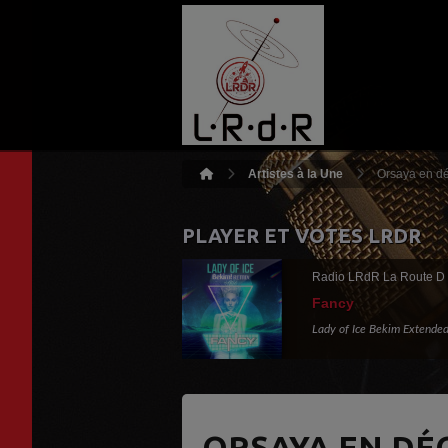
Artistes à la Une
Orsaya en dé
PLAYER ET VOTES LRDR
Radio LRdR La Route D
Fancy
Lady of Ice Bekim Extende
ORSAYA EN DÉ