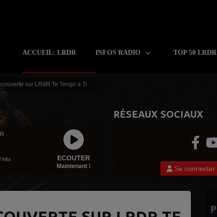
ACCUEIL: LRDR
INFOS RADIO
TOP 50 LRD
couverte sur LRdR Te Tengo a Ti
RÉSEAUX SOCIAUX
 R
ECOUTER
d Mix
Maintenant !
Se connecter
P
COUVERTE SUR LRDR TE