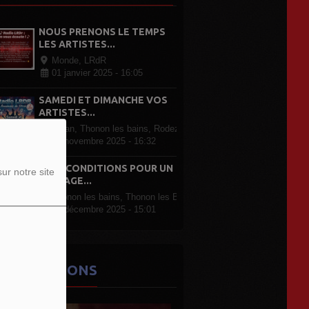
NOUS PRENONS LE TEMPS
LES ARTISTES...
Monde, LRdR
01 janvier 2025 - 16:05
SAMEDI ET DIMANCHE VOS
ARTISTES...
Evian, Thonon les bains, Rodez Paris, partout en France
07 novembre 2025 - 16:32
LRDR CONDITIONS POUR UN
ur notre site
PASSAGE...
Thonon les bains, Thonon les Bains
07 décembre 2025 - 15:01
ES ÉMISSIONS