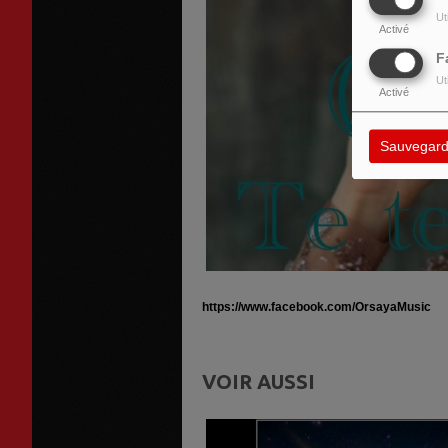
Ut
Activé
F
Ut
Activé
Sauvegard
https://www.facebook.com/OrsayaMusic
VOIR AUSSI