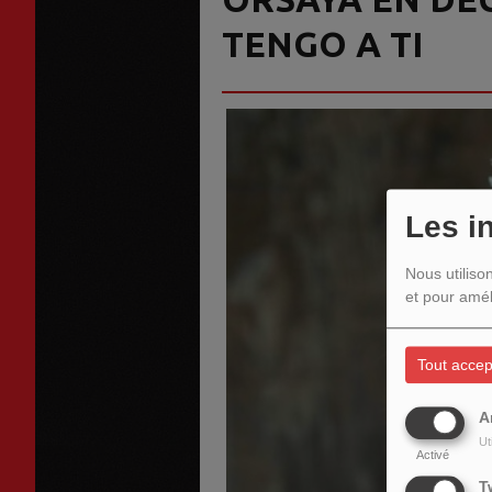
TENGO A TI
Les i
Nous utiliso
et pour amél
Tout accep
A
Ut
Activé
T