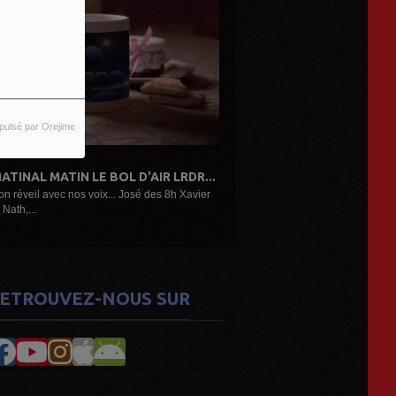
pulsé par Orejime
ATINAL MATIN LE BOL D'AIR LRDR...
on réveil avec nos voix... José des 8h Xavier
 Nath,...
ETROUVEZ-NOUS SUR