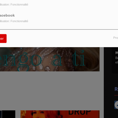
ilisation: Fonctionnalité
acebook
ilisation: Fonctionnalité
Pro
er
M
B
et
R