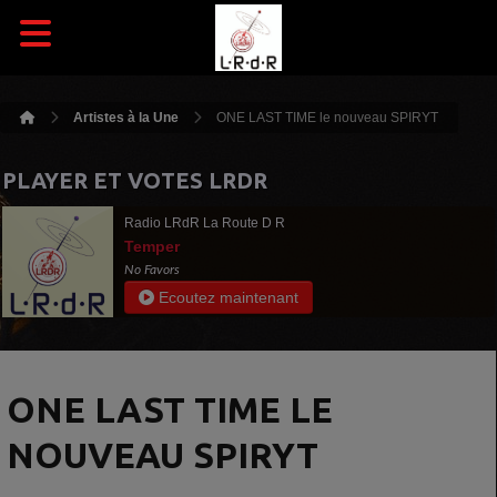
Artistes à la Une
ONE LAST TIME le nouveau SPIRYT
PLAYER ET VOTES LRDR
Radio LRdR La Route D R
Temper
No Favors
Ecoutez maintenant
ONE LAST TIME LE
NOUVEAU SPIRYT