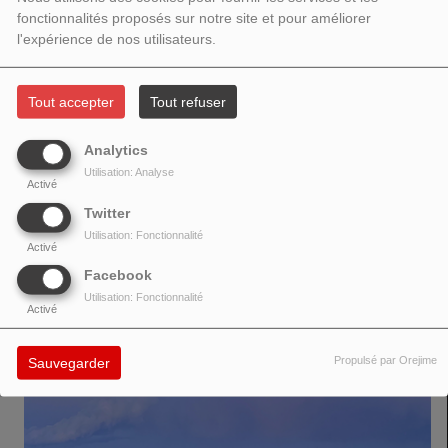
fonctionnalités proposés sur notre site et pour améliorer
l'expérience de nos utilisateurs.
Tout accepter
Tout refuser
After finding his passion for electronic music and EDM, Natcho_WAV
decided to further specialize in synthwave with his new project:
Analytics
Novaclypse. To create a whole new world of sounds and songs, elevating
Utilisation: Analyse
his passion for the synthwave genre and the typical "night drive"
Activé
atmosphere. So take a seat, and let's travel to an unknown future and enjoy
Twitter
the debit Novaclypse single "Skyfall." (RetroSynth Records)
Utilisation: Fonctionnalité
Activé
Facebook
VOIR AUSSI
Utilisation: Fonctionnalité
Activé
Propulsé par Orejime
Sauvegarder