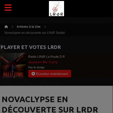
Artistes à la Une
Novaclypse en découverte sur LRdR Skyfall
PLAYER ET VOTES LRDR
Radio LRdR La Route D R
Jayleen Mc Carty
Pas-le-temps
Ecoutez maintenant
NOVACLYPSE EN
DÉCOUVERTE SUR LRDR