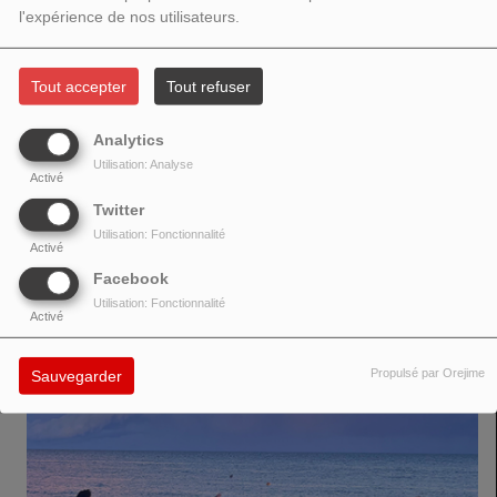
l'expérience de nos utilisateurs.
Tout accepter
Tout refuser
New from Megatronix! A synthmetal epic based on the events of Metal
Analytics
Gear Solid, merging soaring vocals and electrifying musicianship. Invisible
Utilisation: Analyse
will have its live debut at Neotropolis. Releases 04-24. (RetroSynth
Activé
Records)
Twitter
Utilisation: Fonctionnalité
Activé
VOIR AUSSI
Facebook
Utilisation: Fonctionnalité
Activé
Propulsé par Orejime
Sauvegarder