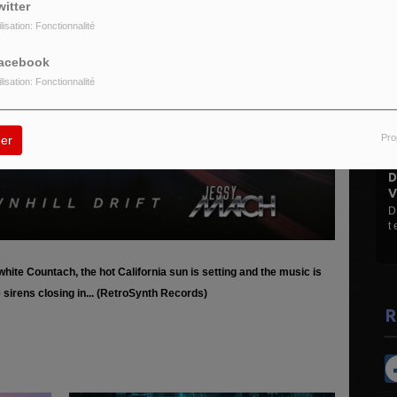
witter
ilisation: Fonctionnalité
acebook
ilisation: Fonctionnalité
Pro
er
DISCO MANI MANIA 1
VINYLES...
D Le Max (Hervé M) Mes d
t et 45 t ...
hite Countach, the hot California sun is setting and the music is
 sirens closing in... (RetroSynth Records)
R