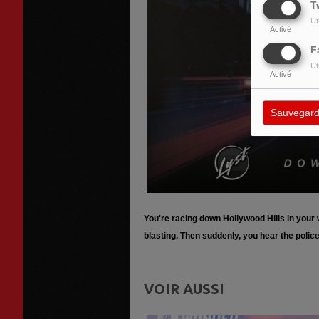
T
Ut
Activé
F
Ut
Activé
Sauvegard
You're racing down Hollywood Hills in your w
blasting. Then suddenly, you hear the police
VOIR AUSSI