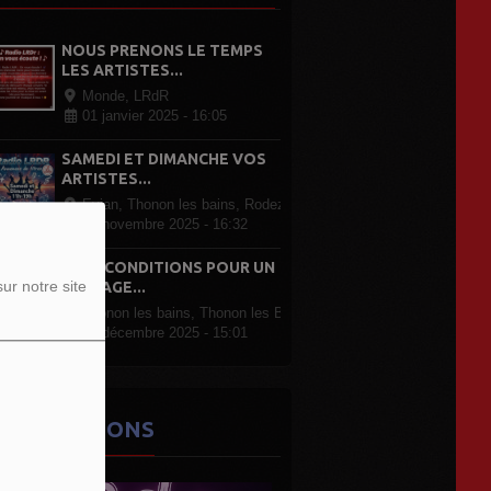
NOUS PRENONS LE TEMPS
LES ARTISTES...
Monde, LRdR
01 janvier 2025 - 16:05
SAMEDI ET DIMANCHE VOS
ARTISTES...
Evian, Thonon les bains, Rodez Paris, partout en France
07 novembre 2025 - 16:32
LRDR CONDITIONS POUR UN
ur notre site
PASSAGE...
Thonon les bains, Thonon les Bains
07 décembre 2025 - 15:01
ES ÉMISSIONS