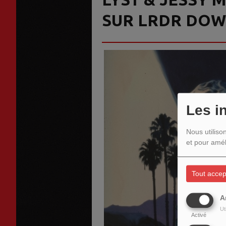
SUR LRDR DOW
Les i
Nous utiliso
et pour amél
Tout accep
A
Ut
Activé