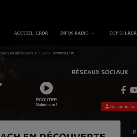
ACCUEIL: LRDR
INFOS RADIO
TOP 50 LRD
 Mach en découverte sur LRdR Downhill Drift
RÉSEAUX SOCIAUX
 R
ECOUTER
Maintenant !
Se connecter
P
 MACH EN DÉCOUVERTE