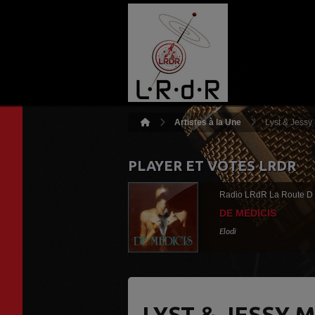
Artistes à la Une
Lyst & Jessy
PLAYER ET VOTES LRDR
Radio LRdR La Route D
DE MEDICIS
Elodï
LYST & JESSY