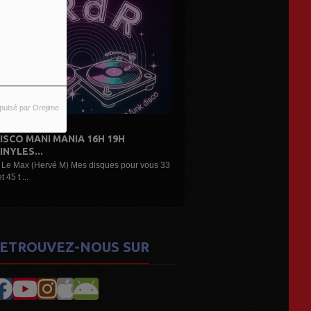
pulsé par Orejime
6H 19H
DE L'AIR...LES DÉCOUVERTES
ARTISTES...
isques pour vous 33
Une belle émission musicale des découvertes,
nouveaux...
ETROUVEZ-NOUS SUR