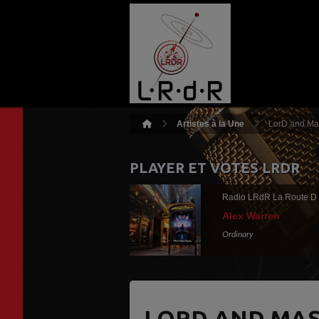
Artistes à la Une
LorD and Ma
PLAYER ET VOTES LRDR
Radio LRdR La Route D
Alex Warren
Ordinary
LORD AND MAS