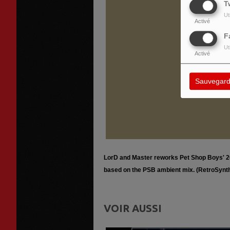
T
Ut
Activé
F
Ut
Activé
Sauvegard
LorD and Master reworks Pet Shop Boys' 200
based on the PSB ambient mix. (RetroSynt
VOIR AUSSI