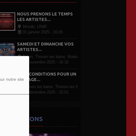
NOUS PRENONS LE TEMPS
LES ARTISTES...
Monde, LRdR
01 janvier 2025 - 16:05
SAMEDI ET DIMANCHE VOS
ARTISTES...
Evian, Thonon les bains, Rodez Paris, partout en France
07 novembre 2025 - 16:32
LRDR CONDITIONS POUR UN
ur notre site
PASSAGE...
Thonon les bains, Thonon les Bains
07 décembre 2025 - 15:01
ES ÉMISSIONS