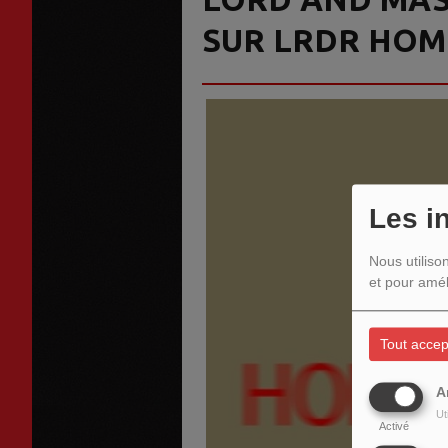
SUR LRDR HOM
Les i
Nous utiliso
et pour amél
Tout accep
A
Ut
Activé