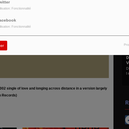
witter
ilisation: Fonctionnalité
acebook
ilisation: Fonctionnalité
Pro
er
DISCO MA
VINYLES.
D Le Max (
t et 45 t ...
2 single of love and longing across distance in a version largely
h Records)
R