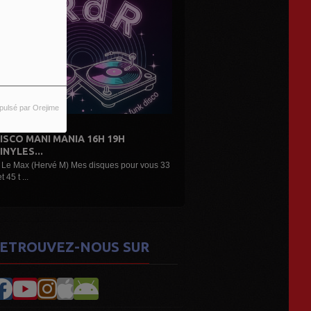
pulsé par Orejime
NI MANIA 16H 19H
DE L'AIR...LES DÉCOUVERTES
..
ARTISTES...
Hervé M) Mes disques pour vous 33
Une belle émission musicale des découverte
nouveaux...
ETROUVEZ-NOUS SUR