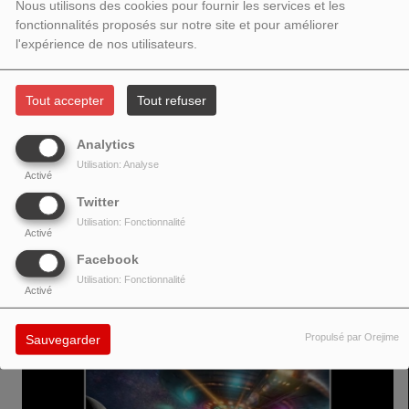
Nous utilisons des cookies pour fournir les services et les
fonctionnalités proposés sur notre site et pour améliorer
l'expérience de nos utilisateurs.
Tout accepter
Tout refuser
ABOUT LORD AND MASTER LorD and Master was established in 2009,
Analytics
when he set out to make jolly good synthesiser-based pop and dance
Utilisation: Analyse
music. Child of the 80s. Big into synths, keys, chords and melodies. British
Activé
sensibilities, danceable beats and a sprinkling of wit.
Twitter
Utilisation: Fonctionnalité
Activé
Facebook
VOIR AUSSI
Utilisation: Fonctionnalité
Activé
Propulsé par Orejime
Sauvegarder