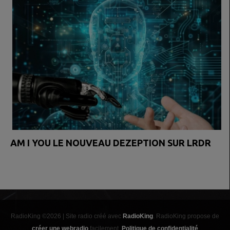
AM I YOU LE NOUVEAU DEZEPTION SUR LRDR
RadioKing ©2026 | Site radio créé avec
RadioKing
. RadioKing propose de
créer une webradio
facilement.
Politique de confidentialité