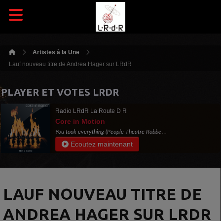
Artistes à la Une
Lauf nouveau titre de Andrea Hager sur LRdR
PLAYER ET VOTES LRDR
Radio LRdR La Route D R
Core in Motion
You took everything (People Theatre Robbery
Mix)
Ecoutez maintenant
LAUF NOUVEAU TITRE DE
ANDREA HAGER SUR LRDR