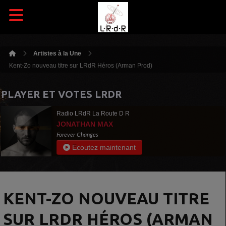
Artistes à la Une
Kent-Zo nouveau titre sur LRdR Héros (Arman Prod)
PLAYER ET VOTES LRDR
Radio LRdR La Route D R
JONATHAN MAX
Forever Changes
Ecoutez maintenant
KENT-ZO NOUVEAU TITRE
SUR LRDR HÉROS (ARMAN