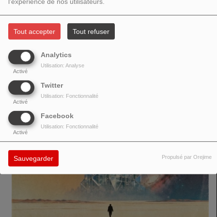
l'expérience de nos utilisateurs.
Tout accepter
Tout refuser
https://www.instagram.com/direct/t/110425370347972/
Analytics
Utilisation: Analyse
Activé
VOIR AUSSI
Twitter
Utilisation: Fonctionnalité
Activé
Facebook
Utilisation: Fonctionnalité
Activé
Propulsé par Orejime
Sauvegarder