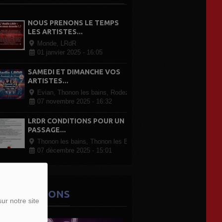
NOUS PRENONS LE TEMPS
LES ARTISTES...
Monde, LRdR
01 janvier 2025 - 16:05
SAMEDI ET DIMANCHE VOS
ARTISTES...
Evian, Thonon les bains, Rodez Paris, partout en France
07 novembre 2025 - 16:32
LRDR CONDITIONS POUR UN
PASSAGE...
Thonon les bains, Thonon les Bains
07 décembre 2025 - 15:01
ES ÉMISSIONS
ur notre site