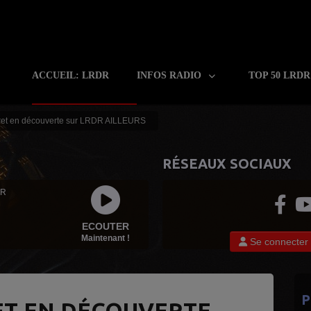
ACCUEIL: LRDR
INFOS RADIO
TOP 50 LRD
ret en découverte sur LRDR AILLEURS
RÉSEAUX SOCIAUX
 R
ECOUTER
Maintenant !
Se connecter
P
ET EN DÉCOUVERTE