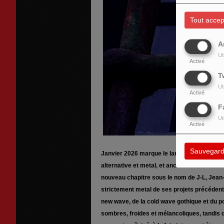
Tout accep
A
Ut
Activé
T
Ut
Activé
F
Ut
Activé
Sauvegard
Janvier 2026 marque le lancement du nouvea
alternative et metal, et ancien chanteur de
nouveau chapitre sous le nom de J-L, Jean-
strictement metal de ses projets précédents,
new wave, de la cold wave gothique et du p
sombres, froides et mélancoliques, tandis 