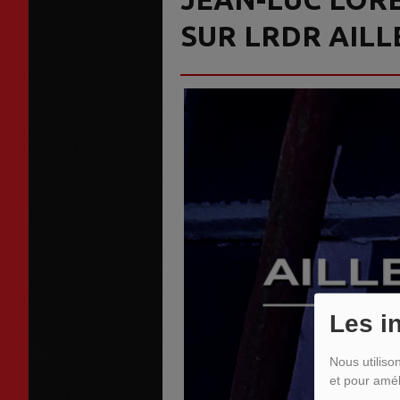
SUR LRDR AILL
Les i
Nous utiliso
et pour amél