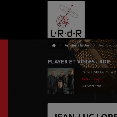
Artistes à la Une
Jean-Luc Lo
PLAYER ET VOTES LRDR
Radio LRdR La Route D
Tafta - Topic
Les petits riens
JEAN-LUC LOR