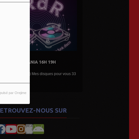
DE L'AIR...LES DÉCOUVERTES
ARTISTES...
s 33
Une belle émission musicale des découvertes,
nouveaux...
pulsé par Orejime
ETROUVEZ-NOUS SUR