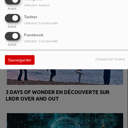
Utilisation: Analyse
Activé
Twitter
Utilisation: Fonctionnalité
Activé
Facebook
Utilisation: Fonctionnalité
Activé
Propulsé par Orejime
Sauvegarder
3 DAYS OF WONDER EN DÉCOUVERTE SUR
LRDR OVER AND OUT