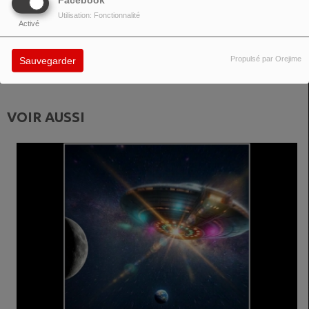
Facebook
ateliers et exposant à Sound Minds. Elle a partagé son récit de son enfance
Utilisation: Fonctionnalité
Activé
à São Paulo et de sa connaissance de la jeune fille qui a inspiré la célèbre
chanson « La Fille d'Ipanema ». James ajoute avoir trouvé particulièrement
Propulsé par Orejime
Sauvegarder
libérateur d'écrire du point de vue d'une autre personne.
VOIR AUSSI