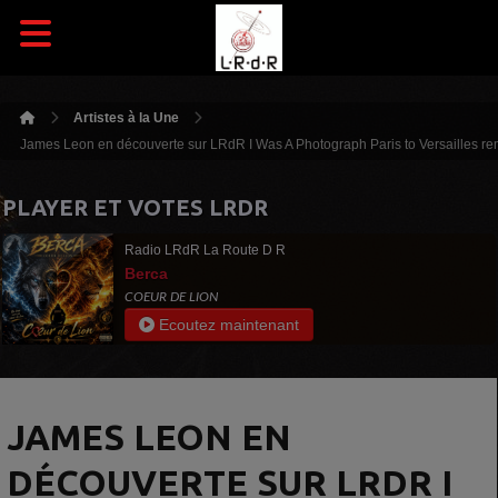
Artistes à la Une
James Leon en découverte sur LRdR I Was A Photograph Paris to Versailles re
PLAYER ET VOTES LRDR
Radio LRdR La Route D R
Berca
COEUR DE LION
Ecoutez maintenant
JAMES LEON EN
DÉCOUVERTE SUR LRDR I