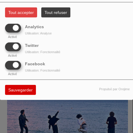
Tout accepter
Tout refuser
Analytics
https://www.facebook.com/fonz.tramontano
Utilisation: Analyse
Activé
Twitter
VOIR AUSSI
Utilisation: Fonctionnalité
Activé
Facebook
Utilisation: Fonctionnalité
Activé
Propulsé par Orejime
Sauvegarder