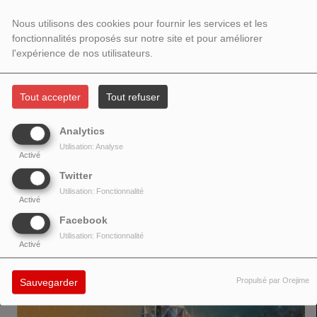
Nous utilisons des cookies pour fournir les services et les
fonctionnalités proposés sur notre site et pour améliorer
l'expérience de nos utilisateurs.
Nous sommes plus qu'enthousiastes à l'idée d'annoncer la sortie de notre
tout nouveau single puissant, AMAZING, le 26 juin ! Et ce n'est pas tout !
Tout accepter
Tout refuser
Cette année marque notre 10e anniversaire en tant que groupe ! Pour fêter
ça, nous sortons une compilation très spéciale regroupant nos 30 singles
Analytics
le 1er juillet, exactement 10 ans après la sortie de notre tout premier
Utilisation: Analyse
Activé
single, CLOSER TO ME, notre hommage à David Bowie, qui venait de nous
quitter.
Twitter
Utilisation: Fonctionnalité
Activé
Facebook
VOIR AUSSI
Utilisation: Fonctionnalité
Activé
Propulsé par Orejime
Sauvegarder