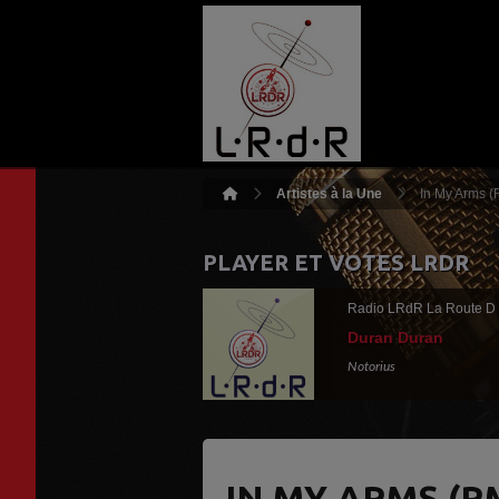
Artistes à la Une
In My Arms (
PLAYER ET VOTES LRDR
Radio LRdR La Route D
Duran Duran
Notorius
IN MY ARMS (R