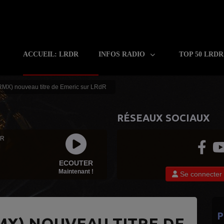
ACCUEIL: LRDR
INFOS RADIO
TOP 50 LRD
RMX) nouveau titre de Emeric sur LRdR
RÉSEAUX SOCIAUX
 R
ECOUTER
Maintenant !
Se connecter
P
MX) NOUVEAU TITRE DE