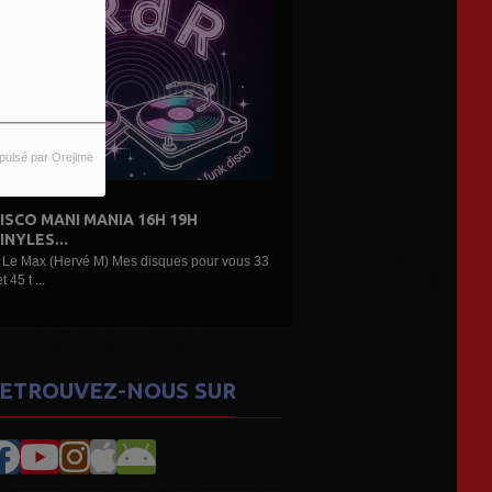
pulsé par Orejime
 16H 19H
DE L'AIR...LES DÉCOUVERTES
ARTISTES...
 disques pour vous 33
Une belle émission musicale des découvertes,
nouveaux...
ETROUVEZ-NOUS SUR