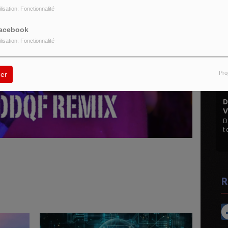
ilisation: Fonctionnalité
acebook
ilisation: Fonctionnalité
Pro
er
DISCO MANI MANIA
VINYLES...
D Le Max (Hervé M) Mes
t et 45 t ...
R