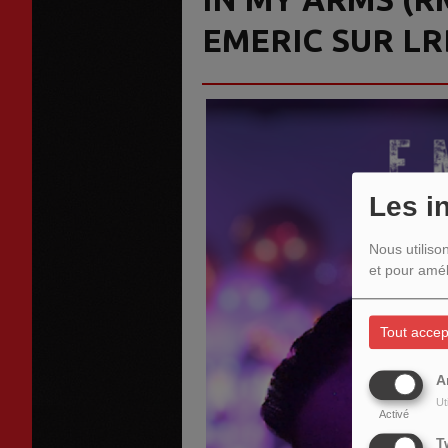
EMERIC SUR L
Les i
Nous utiliso
et pour amél
Tout accep
A
Ut
Activé
T