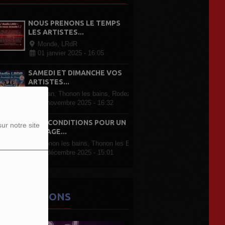
NOUS PRENONS LE TEMPS
LES ARTISTES...
Monde, LRdR
01 janvier 2025 - 16:05
SAMEDI ET DIMANCHE VOS
ARTISTES...
Evian, Thonon les bains, Rodez Paris, partout en France
07 novembre 2025 - 16:32
LRDR CONDITIONS POUR UN
ur notre site
PASSAGE...
Thonon les bains, Thonon les Bains
07 décembre 2025 - 15:01
ES ÉMISSIONS