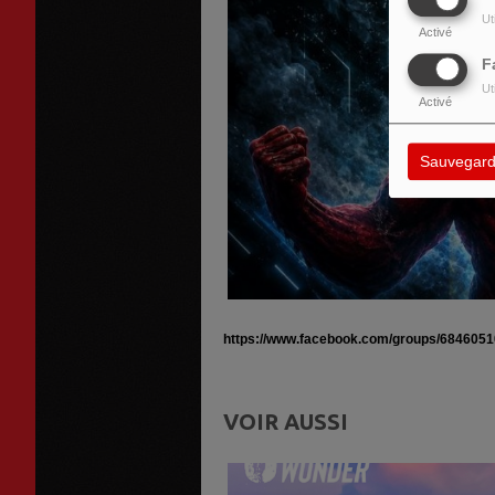
Ut
Activé
F
Ut
Activé
Sauvegard
https://www.facebook.com/groups/684605
VOIR AUSSI