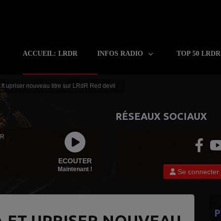
ACCUEIL: LRDR
INFOS RADIO
TOP 50 LRD
ft upriser nouveau titre sur LRdR Red devil
RÉSEAUX SOCIAUX
 R
ECOUTER
Maintenant !
Se connecter
P
 FT UPRISER NOUVEAU