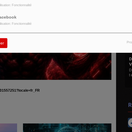
ilisation: Fonctionnalité
acebook
ilisation: Fonctionnalité
Pro
er
DISCO MANI MANIA 1
VINYLES...
D Le Max (Hervé M) Mes d
t et 45 t ...
101557251?locale=fr_FR
R