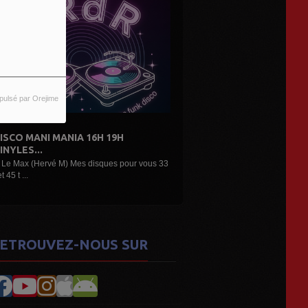
pulsé par Orejime
6H 19H
DE L'AIR...LES DÉCOUVERTES
ARTISTES...
isques pour vous 33
Une belle émission musicale des découvertes,
nouveaux...
ETROUVEZ-NOUS SUR