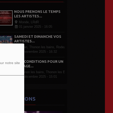
NOUS PRENONS LE TEMPS
LES ARTISTES...
Monde, LRdR
01 janvier 2025 - 16:05
SAMEDI ET DIMANCHE VOS
ARTISTES...
Evian, Thonon les bains, Rodez Paris, partout en France
07 novembre 2025 - 16:32
LRDR CONDITIONS POUR UN
ur notre site
PASSAGE...
Thonon les bains, Thonon les Bains
07 décembre 2025 - 15:01
ES ÉMISSIONS