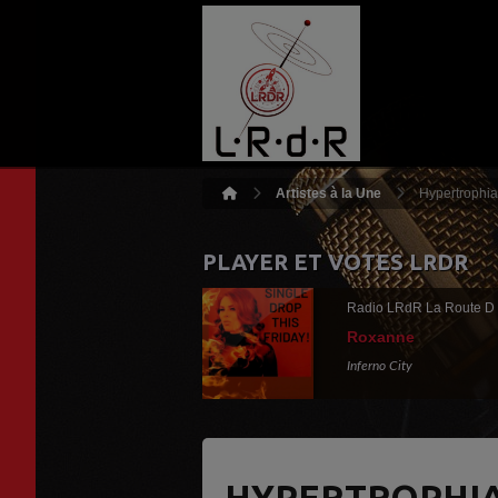
Artistes à la Une
Hypertrophia 
PLAYER ET VOTES LRDR
Radio LRdR La Route D
Roxanne
Inferno City
HYPERTROPHIA