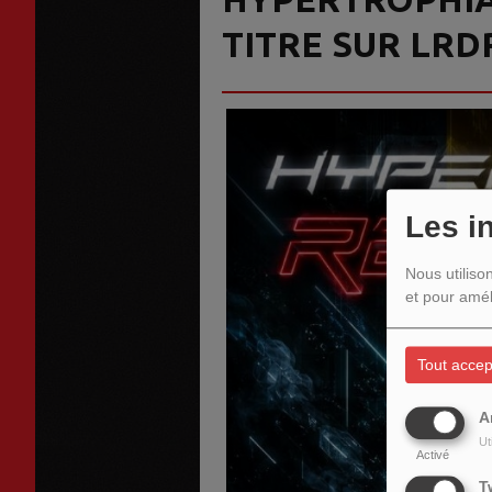
TITRE SUR LRD
Les i
Nous utiliso
et pour amél
Tout accep
A
Ut
Activé
T