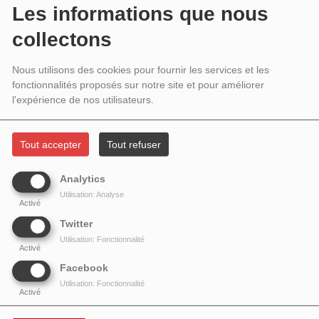
Les informations que nous
collectons
Nous utilisons des cookies pour fournir les services et les
https://www.instagram.com/p/CmjvYX1rhmq
fonctionnalités proposés sur notre site et pour améliorer
l'expérience de nos utilisateurs.
Tout accepter
Tout refuser
Analytics
Utilisation: Analyse
Activé
Twitter
Utilisation: Fonctionnalité
Activé
Facebook
Utilisation: Fonctionnalité
Activé