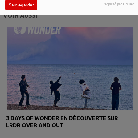
Propulsé par Orejime
Sauvegarder
VOIR AUSSI
3 DAYS OF WONDER EN DÉCOUVERTE SUR
LRDR OVER AND OUT