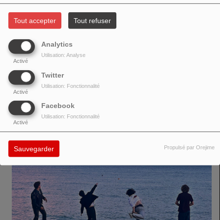
Tout accepter
Tout refuser
Analytics
https://www.facebook.com/fonz.tramontano?locale=fr_FR
Utilisation: Analyse
Activé
Twitter
VOIR AUSSI
Utilisation: Fonctionnalité
Activé
Facebook
Utilisation: Fonctionnalité
Activé
Propulsé par Orejime
Sauvegarder