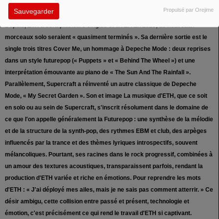
explore également des territoires plus intimistes et acoustiques,
Propulsé par Orejime
Sauvegarder
démontrant ainsi la polyvalence d'ETH au-delà des pistes de danse.
Depuis, ETH a sorti plusieurs singles et un EP. En 2025, de nouveaux
morceaux solo seraient « quasiment terminés ». Sa dernière sortie est le
single trois titres Cover Me, un hommage à Depeche Mode : deux reprises
dans un style futurepop (« Puppets » et « Behind The Wheel ») et une
interprétation émouvante au piano de « The Sun And The Rainfall ».
Parallèlement, Supercraft a réinventé un autre classique de Depeche
Mode, « My Secret Garden ». Son et image La musique d'ETH, que ce soit
en solo ou au sein de Supercraft, s'inscrit résolument dans le domaine de
ce que l'on appelle généralement la Futurepop : une synthèse de la mélodie
et de la structure de la synth-pop, des rythmes EBM et club, des arpèges
influencés par la trance et des thèmes lyriques introspectifs, souvent
mélancoliques. Pourtant, ses racines dans le rock progressif, combinées à
un amour des textures acoustiques, transparaissent parfois, rendant la
production d'ETH variée et riche en émotions. Pour reprendre les mots
d'ETH : « J'ai déployé mes ailes, mais je ne sais pas comment atterrir. » Ce
désir ambigu, cette collision entre passé et présent, technologie et
émotion, c'est précisément ce qui rend le travail d'ETH si captivant.