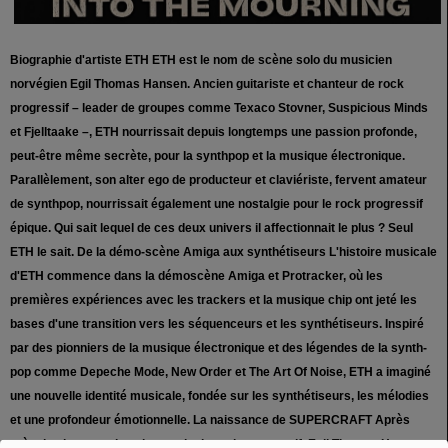
Biographie d'artiste ETH ETH est le nom de scène solo du musicien
norvégien Egil Thomas Hansen. Ancien guitariste et chanteur de rock
progressif – leader de groupes comme Texaco Stovner, Suspicious Minds
et Fjelltaake –, ETH nourrissait depuis longtemps une passion profonde,
peut-être même secrète, pour la synthpop et la musique électronique.
Parallèlement, son alter ego de producteur et claviériste, fervent amateur
de synthpop, nourrissait également une nostalgie pour le rock progressif
épique. Qui sait lequel de ces deux univers il affectionnait le plus ? Seul
ETH le sait. De la démo-scène Amiga aux synthétiseurs L'histoire musicale
d'ETH commence dans la démoscène Amiga et Protracker, où les
premières expériences avec les trackers et la musique chip ont jeté les
bases d'une transition vers les séquenceurs et les synthétiseurs. Inspiré
par des pionniers de la musique électronique et des légendes de la synth-
pop comme Depeche Mode, New Order et The Art Of Noise, ETH a imaginé
une nouvelle identité musicale, fondée sur les synthétiseurs, les mélodies
et une profondeur émotionnelle. La naissance de SUPERCRAFT Après
près de vingt ans dans le monde du rock progressif, Egil Thomas Hansen a