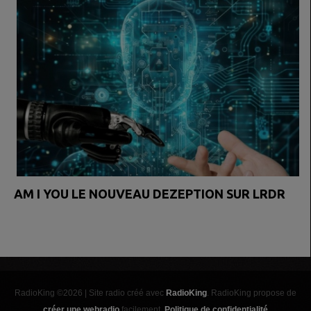
AM I YOU LE NOUVEAU DEZEPTION SUR LRDR
RadioKing ©2026 | Site radio créé avec
RadioKing
. RadioKing propose de
créer une webradio
facilement.
Politique de confidentialité