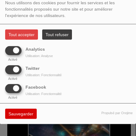
Nous utilisons des cookies pour fournir les services et les
fonctionnalités proposés sur notre site et pour améliorer
l'expérience de nos utilisateurs.
L'été bat son plein et quoi de mieux qu'un bon son qui bouge pour faire
Tout accepter
Tout refuser
danser les gens !! Avec « Dans le viseur », l’artiste soul-funk pop-
caribéenne Jayleen Mc Carty frappe fort. Sur une base house enflammée
Analytics
aux accents 90s (Robin S, Crystal Waters, Black Box), elle déploie un
Utilisation: Analyse
Activé
morceau dansant, vibrant et profondément identitaire, porté par des
percussions caribéennes puissantes.
Twitter
Utilisation: Fonctionnalité
Activé
Facebook
VOIR AUSSI
Utilisation: Fonctionnalité
Activé
Propulsé par Orejime
Sauvegarder