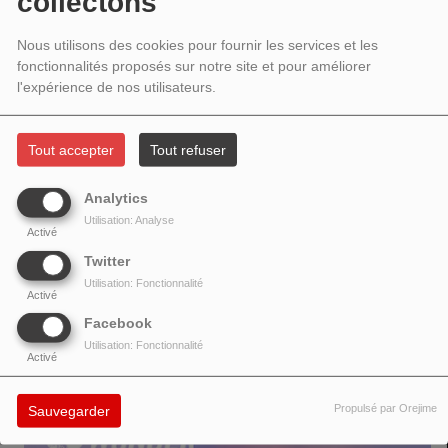
collectons
Nous utilisons des cookies pour fournir les services et les
fonctionnalités proposés sur notre site et pour améliorer
l'expérience de nos utilisateurs.
"A great sound, very ‘of the time!’”- BBC. With grit and unfiltered honesty,
Dakota Avenue cut through the UK indie scene, fusing powerful live energy
Tout accepter
Tout refuser
with songs of love, loss, and life. They have supported Sleeper, Clean Cut
Kid, The Covasettes, hit the fields at Kendal Calling, Belladrum Festival,
Analytics
Co-op Awards, and Etihad Stadium's Matchday shows on CityTV. They
Utilisation: Analyse
have sold out multiple small venues in Manchester, building a community
Activé
with their infectious melodies and groove. They’ve had support from
Twitter
prominent stations like BBC, XS & Amazing Radio. “In a world obsessed
Utilisation: Fonctionnalité
with trends, this band is building something slower, tougher, and far more
Activé
enduring: a legacy.
Facebook
Utilisation: Fonctionnalité
Activé
VOIR AUSSI
Propulsé par Orejime
Sauvegarder