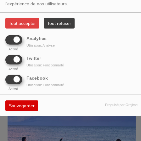
l'expérience de nos utilisateurs.
Tout accepter
Tout refuser
Analytics
https://open.spotify.com/intl-fr/track/6alj6al80lVlukHNBeaxJ2?
Utilisation: Analyse
Activé
si=465a9ae2d2fd4a05&nd=1&dlsi=f167addec6804ba2
Twitter
Utilisation: Fonctionnalité
Activé
VOIR AUSSI
Facebook
Utilisation: Fonctionnalité
Activé
Propulsé par Orejime
Sauvegarder