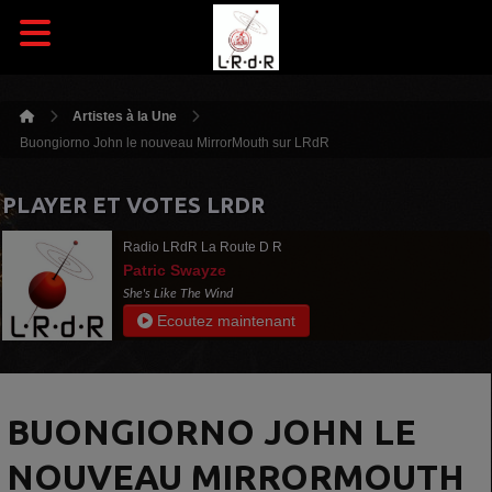
Artistes à la Une
Buongiorno John le nouveau MirrorMouth sur LRdR
PLAYER ET VOTES LRDR
Radio LRdR La Route D R
Patric Swayze
She's Like The Wind
Ecoutez maintenant
BUONGIORNO JOHN LE
NOUVEAU MIRRORMOUTH