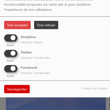
fonctionnalités proposés sur notre site et pour améliorer
l'expérience de nos utilisateurs.
Tout accepter
Tout refuser
« Buongiorno John » est un morceau indie pop ironique. Une chanson sur
la surconsommation — ni faim, ni désir. Avec humour et une pointe de
Analytics
provocation, la chanson soulève des questions simples : Dans un monde
Utilisation: Analyse
de stimulation illimitée, quelle est la limite ? La surconsommation peut-elle
Activé
affecter notre motivation à aborder les gens dans la vie réelle ? Et cela a-t-
Twitter
il un impact négatif sur notre motivation en général ?
Utilisation: Fonctionnalité
Activé
Facebook
VOIR AUSSI
Utilisation: Fonctionnalité
Activé
Propulsé par Orejime
Sauvegarder