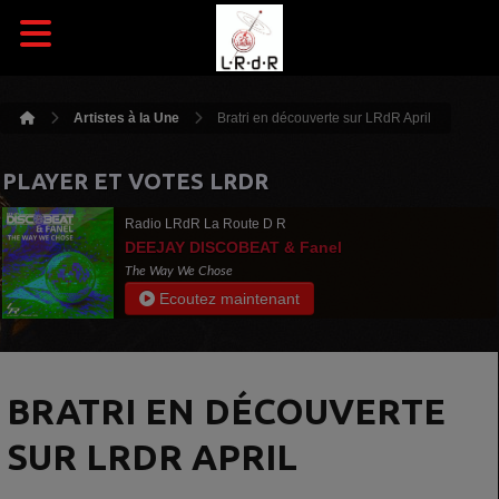
Artistes à la Une
Bratri en découverte sur LRdR April
PLAYER ET VOTES LRDR
Radio LRdR La Route D R
DEEJAY DISCOBEAT & Fanel
The Way We Chose
Ecoutez maintenant
BRATRI EN DÉCOUVERTE
SUR LRDR APRIL