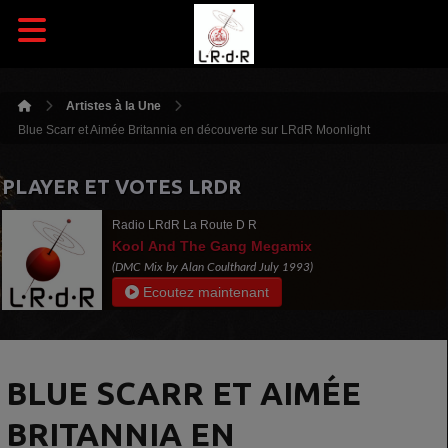
Artistes à la Une
Blue Scarr et Aimée Britannia en découverte sur LRdR Moonlight
PLAYER ET VOTES LRDR
Radio LRdR La Route D R
Kool And The Gang Megamix
(DMC Mix by Alan Coulthard July 1993)
Ecoutez maintenant
BLUE SCARR ET AIMÉE
BRITANNIA EN