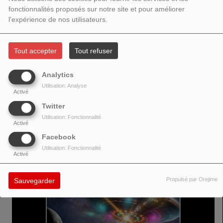
fonctionnalités proposés sur notre site et pour améliorer
l'expérience de nos utilisateurs.
Tout accepter
Tout refuser
Ce morceau fusionne des rythmes entraînants, des lignes de basse
profondes et une voix éthérée et aérienne dans une ambiance
Analytics
cinématographique, mêlant introspection et optimisme dans une énergie
Utilisation: Analyse
irrésistible pour le dancefloor. Extrait du prochain album d'Andrews, prévu
Activé
pour début 2026.
Twitter
Utilisation: Fonctionnalité
Activé
VOIR AUSSI
Facebook
Utilisation: Fonctionnalité
Activé
Propulsé par Orejime
Sauvegarder