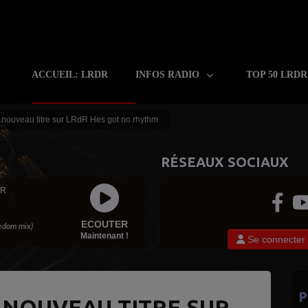
ACCUEIL: LRDR
INFOS RADIO
TOP 50 LRD
 nouveau titre sur LRdR Hes got no rhythm
RÉSEAUX SOCIAUX
 R
ECOUTER
eedom mix)
Maintenant !
Se connecter
P
 NOUVEAU TITRE SUR