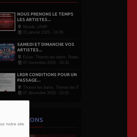
NOUS PRENONS LE TEMPS
LES ARTISTES...
Monde, LRdR
01 janvier 2025 - 16:05
SAMEDI ET DIMANCHE VOS
ARTISTES...
Evian, Thonon les bains, Rodez Paris, partout en France
07 novembre 2025 - 16:32
LRDR CONDITIONS POUR UN
PASSAGE...
Thonon les bains, Thonon les Bains
07 décembre 2025 - 15:01
ES ÉMISSIONS
ur notre site