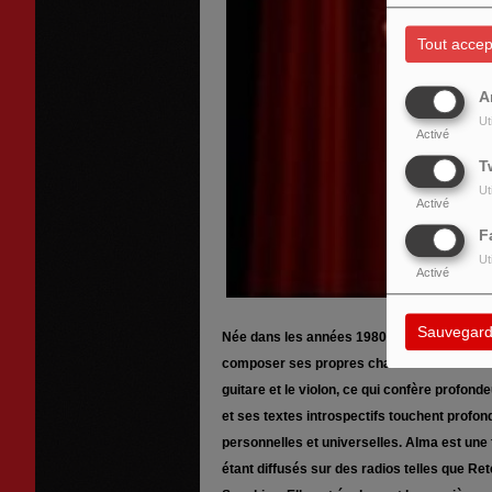
Tout accep
A
Ut
Activé
T
Ut
Activé
F
Ut
Activé
Sauvegard
Née dans les années 1980, Alma baigne dan
composer ses propres chansons. Elle chante 
guitare et le violon, ce qui confère profon
et ses textes introspectifs touchent profon
personnelles et universelles. Alma est une 
étant diffusés sur des radios telles que Re