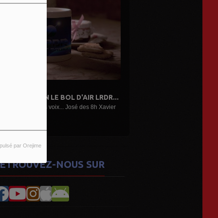
ATINAL MATIN LE BOL D'AIR LRDR...
on réveil avec nos voix... José des 8h Xavier
 Nath,...
pulsé par Orejime
ETROUVEZ-NOUS SUR