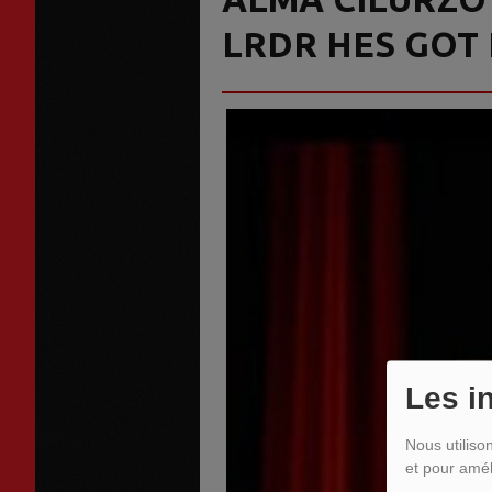
LRDR HES GOT
Les i
Nous utiliso
et pour amél