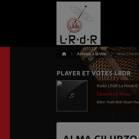
Artistes à la Une
Alma Cilurzo
PLAYER ET VOTES LRDR
Radio LRdR La Route D
Church of Trees
Bitter Truth (Rob Stuart Fr
ALMA CILURZO