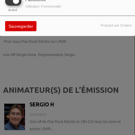
Utilisation: Fonctionnalité
Activé
TOUTE LA SEMAINE, DE 19:00 À 21:00
Propulsé par Orejime
Sauvegarder
Pour vous Pop Rock Electro sur LRdR.
voix Off Sergio Anne, Programmation Sergio.
ANIMATEUR(S) DE L’ÉMISSION
SERGIO H
Animateur
Voix off de Pop Rock Electro le 19h-21h tous les soirs et
promo LRdR,...