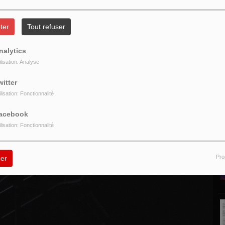
ter
Tout refuser
nalytics
ilisation: Analyse
P
witter
ilisation: Fonctionnalité
acebook
ilisation: Fonctionnalité
Pro
er