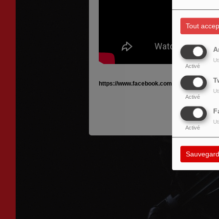
Tout accep
A
Ut
Activé
T
https://www.facebook.com/StereoInSolo
Ut
Activé
F
Ut
Activé
Sauvegard