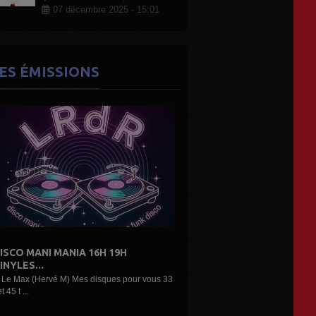
07 décembre 2025 - 15:01
ES ÉMISSIONS
DE L'AIR...LES DÉCOUVERTES
ARTISTES...
3
Une belle émission musicale des découvertes,
nouveaux...