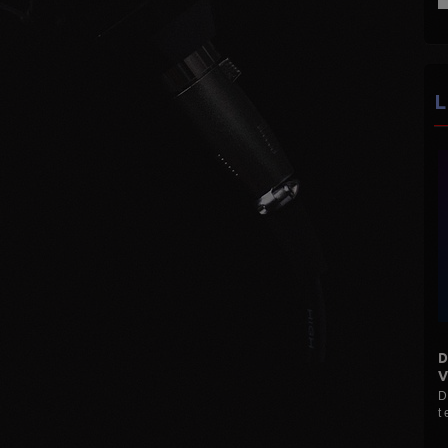
L
DISCO MANI MANIA 16H 19H
VINYLES...
D Le Max (Hervé M) Mes disques pour vous 3
t et 45 t ...