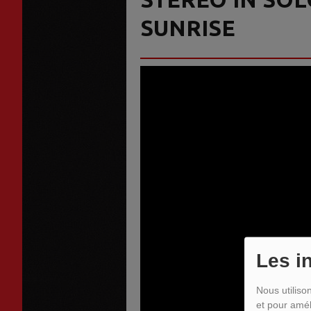
SUNRISE
Les i
Nous utiliso
et pour amél