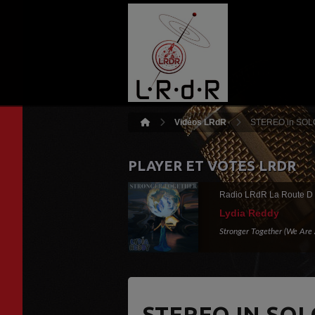
Vidéos LRdR
STEREO in SOLO
PLAYER ET VOTES LRDR
Radio LRdR La Route D
Lydia Reddy
Stronger Together (We Are
STEREO IN SO