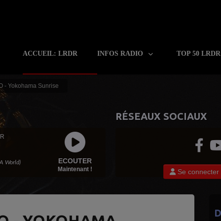
ACCUEIL: LRDR
INFOS RADIO
TOP 50 LRD
 - Yokohama Sunrise
RÉSEAUX SOCIAUX
 R
ECOUTER
 A World)
Maintenant !
Se connecter
D
LO - YOKOHAMA