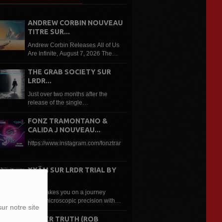
ANDREW CORBIN NOUVEAU
TITRE SUR...
Andrew Corbin Releases All of Us
Are Infinite, August 7, 2026 The
third single from Andrew Corbin’ s
upcoming and unfinished album to
THE GRAB SOCIETY SUR
be released in January 2027, All
LRDR...
of Us Are Infinite is a...
Just over two months after the
release of the single
“Reincarnation”, it is followed up in
the form of a jam- packed remix
FONZ TRAMONTANO &
package. Eleven different artists
CALIDA J NOUVEAU...
have offered their takes on...
https://www.instagram.com/fonztram/
XXÄM SUR LRDR TRIAL BY
FIRE
Xxäm takes you on a journey
using microscopic precision with
ur notre site
the debut album! Through textural
landscapes, huge synths and stark
BITTER TRUTH (ROB