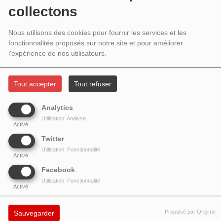
collectons
https://onlineradiobox.com/fr/lrdr/?cs=ch.1fmabsolutetop40radio
Nous utilisons des cookies pour fournir les services et les
fonctionnalités proposés sur notre site et pour améliorer
La playlist LRdR sous 7 jours partenaire et écoute possible aussi
l'expérience de nos utilisateurs.
Tout accepter
Tout refuser
ONLINE RADIO BOX LRDR
Analytics
Utilisation: Analyse
Activé
Twitter
Utilisation: Fonctionnalité
Activé
Facebook
Utilisation: Fonctionnalité
Activé
Propulsé par Orejime
Sauvegarder