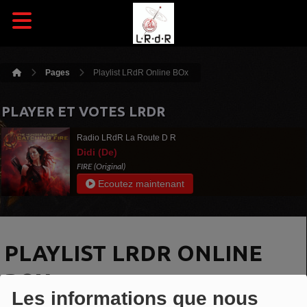
Pages
Playlist LRdR Online BOx
PLAYER ET VOTES LRDR
Radio LRdR La Route D R
Didi (De)
FIRE (Original)
Ecoutez maintenant
PLAYLIST LRDR ONLINE
BOX
Les informations que nous