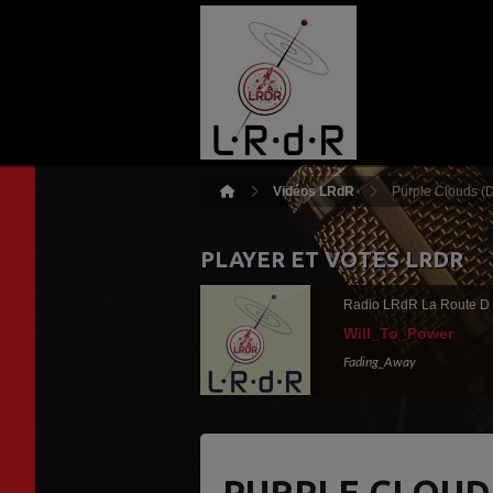
Vidéos LRdR
Purple Clouds (D
PLAYER ET VOTES LRDR
Radio LRdR La Route D
Will_To_Power
Fading_Away
PURPLE CLOUD