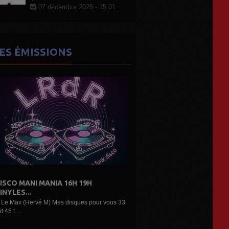
07 décembre 2025 - 15:01
ES ÉMISSIONS
A 16H 19H
DE L'AIR...LES DÉCOUVERTES
ARTISTES...
es disques pour vous 33
Une belle émission musicale des découvertes,
nouveaux...