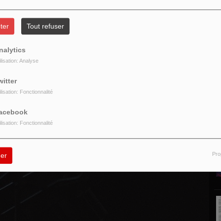
ter
Tout refuser
nalytics
ilisation: Analyse
P
witter
ilisation: Fonctionnalité
acebook
ilisation: Fonctionnalité
Pro
er