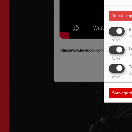
Tout accep
A
Ut
Activé
T
https://www.facebook.com/traeumer.artist
Ut
Activé
F
Ut
Activé
Sauvegard