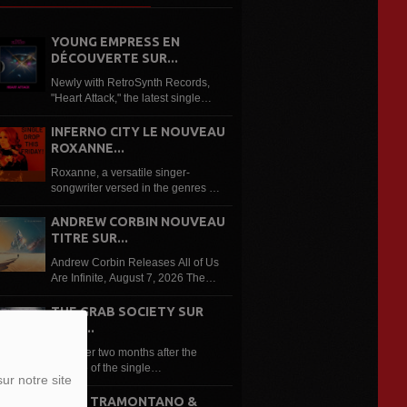
YOUNG EMPRESS EN
DÉCOUVERTE SUR...
Newly with RetroSynth Records,
"Heart Attack," the latest single
from Young Empress, is an
electrifying synthwave anthem that
INFERNO CITY LE NOUVEAU
combines soaring guitars,
ROXANNE...
nostalgic 80s synths and
Roxanne, a versatile singer-
cinematic production...
songwriter versed in the genres of
classical music and opera, to pop,
rock, blues, jazz, soul, disco, funk,
ANDREW CORBIN NOUVEAU
and reggae, is an up-and-coming
TITRE SUR...
Canadian independent artist to...
Andrew Corbin Releases All of Us
Are Infinite, August 7, 2026 The
third single from Andrew Corbin’ s
upcoming and unfinished album to
THE GRAB SOCIETY SUR
be released in January 2027, All
LRDR...
of Us Are Infinite is a...
Just over two months after the
release of the single
ur notre site
“Reincarnation”, it is followed up in
the form of a jam- packed remix
FONZ TRAMONTANO &