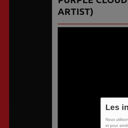
ARTIST)
Les i
Nous utiliso
et pour amél