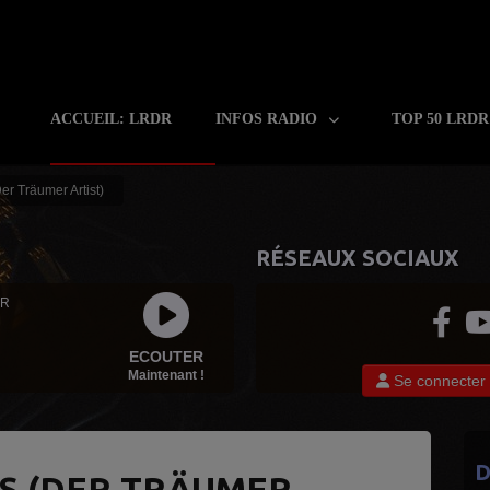
ACCUEIL: LRDR
INFOS RADIO
TOP 50 LRD
er Träumer Artist)
RÉSEAUX SOCIAUX
 R
ECOUTER
Maintenant !
Se connecter
D
S (DER TRÄUMER