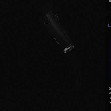
L
DISCO MANI MANI
VINYLES...
D Le Max (Hervé M) M
t et 45 t ...