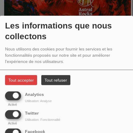
Les informations que nous
Et voici quelques informations supplémentaires sur le groupe et la sortie :
collectons
Astral Rocks est un projet rock de renommée internationale fondé par
l’auteure-compositrice Ludmilla « Milli » Schweizer. Après avoir conquis un
Nous utilisons des cookies pour fournir les services et les
public international en tant que projet solo, avec plus de 6 000 diffusions
fonctionnalités proposés sur notre site et pour améliorer
radio dans 43 pays, Astral Rocks est devenu officiellement un groupe à
l'expérience de nos utilisateurs.
part entière en décembre 2025. La formation actuelle comprend la
chanteuse Gisela Lopes, le batteur Paulo Rebordão, le bassiste João
Tout accepter
Tout refuser
Sanguinheira, le guitariste Pedro Joaninho, le claviériste Rui Alexandre
Barreto, et les choristes Paulo Ramos et Manuela Oliveira. Bien qu'elle
Analytics
n'assure plus le chant principal, la fondatrice Ludmilla Schweizer reste au
Utilisation: Analyse
cœur créatif du projet, continuant d'écrire et de composer la musique qui
Activé
définit Astral Rocks. « The Flame in Me » est le premier titre extrait de
Twitter
cette nouvelle ère. Porté par des guitares puissantes et un chant expressif,
Utilisation: Fonctionnalité
le morceau est centré sur la résilience, la force intérieure et la
Activé
détermination. Astral Rocks a déjà bénéficié du soutien de plus de 200
Facebook