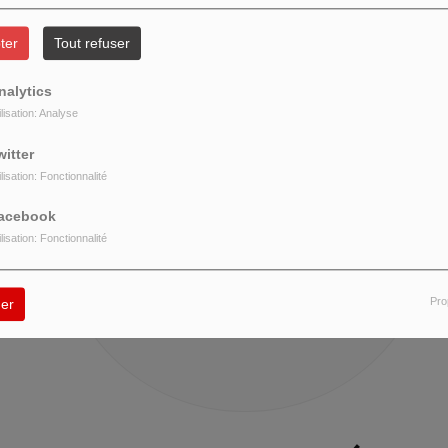
ter
Tout refuser
nalytics
ilisation: Analyse
404
witter
ilisation: Fonctionnalité
acebook
ilisation: Fonctionnalité
Pro
er