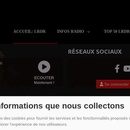
ACCUEIL: LRDR
INFOS RADIO
TOP 50 LRD
RÉSEAUX SOCIAUX
 R
ECOUTER
Maintenant !
Se connecter
nformations que nous collectons
ABLE
ns des cookies pour fournir les services et les fonctionnalités proposés s
iorer l'expérience de nos utilisateurs.