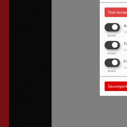
Tout accep
A
Ut
Activé
T
Ut
Activé
F
Ut
Activé
Sauvegard