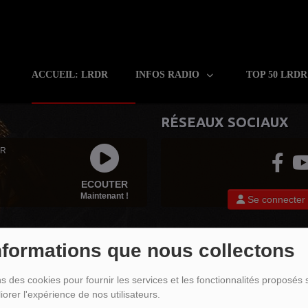
ACCUEIL: LRDR
INFOS RADIO
TOP 50 LRD
RÉSEAUX SOCIAUX
 R
ECOUTER
Maintenant !
Se connecter
nformations que nous collectons
ABLE
ns des cookies pour fournir les services et les fonctionnalités proposés s
iorer l'expérience de nos utilisateurs.