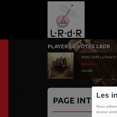
PLAYER ET VOTES LRDR
Radio LRdR La Route D
HellaMox
Iron Will
Les i
PAGE INTROUV
Nous utiliso
et pour amél