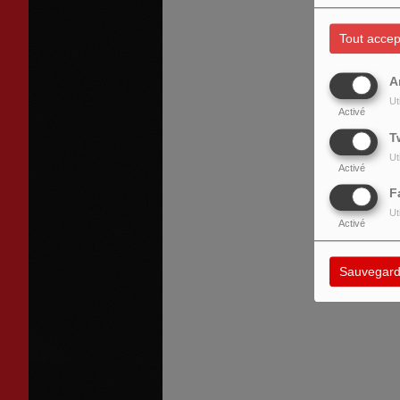
Tout accep
A
Ut
Activé
T
Ut
Activé
F
Ut
Activé
Sauvegard