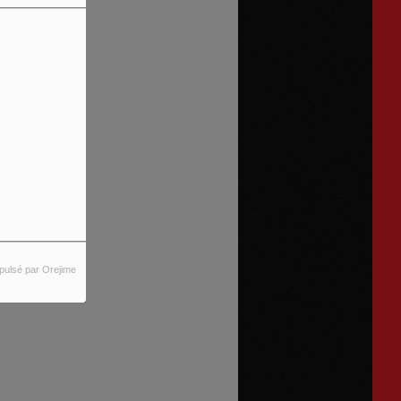
pulsé par Orejime