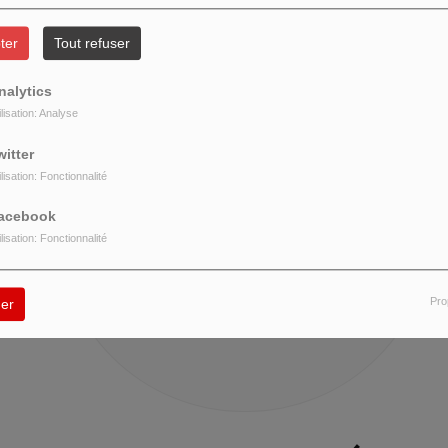
ter
Tout refuser
nalytics
ilisation: Analyse
404
witter
ilisation: Fonctionnalité
acebook
ilisation: Fonctionnalité
Pro
er