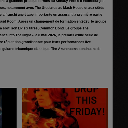
ffiche à guichets presque fermés au Sneaky Pete's d'Édimbourg et
ées, notamment avec The Utopiates au Mash House et aux côtés
e a franchi une étape importante en assurant la première partie
Liquid Room. Après un changement de formation en 2025, le groupe
a sorti son EP six titres, Common Bond. Le groupe The
ce Into The Night » le 8 mai 2026, le premier d'une série de
'une réputation grandissante pour leurs performances live
e guitare britannique classique, The Azurescens continuent de