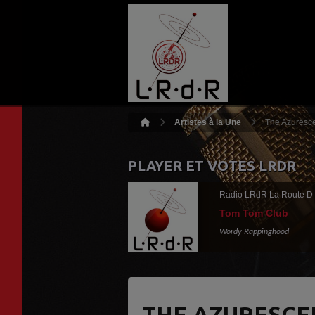
Artistes à la Une
The Azuresce
PLAYER ET VOTES LRDR
Radio LRdR La Route D
Tom Tom Club
Wordy Rappinghood
THE AZURESCE