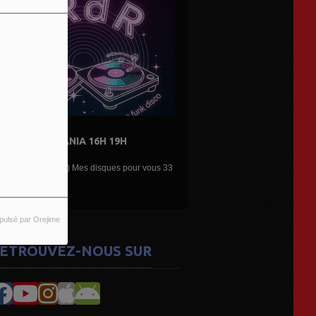
DE L'AIR...LES DÉCOUVERTES
ARTISTES...
Une belle émission musicale des découvertes,
nouveaux...
pulsé par Orejime
ETROUVEZ-NOUS SUR