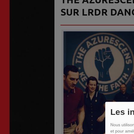
SUR LRDR DANC
Les i
Nous utiliso
et pour amél