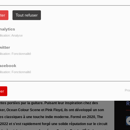
ter
Tout refuser
nalytics
ilisation: Analyse
witter
ilisation: Fonctionnalité
DISCO MANI MANIA 16H 19H
VINYLES...
acebook
D Le Max (Hervé M) Mes disques pour vous 33
ilisation: Fonctionnalité
t et 45 t ...
t un groupe de rock indépendant écossais composé de cinq
Pro
er
e West Lothian. Leur musique mêle l'esprit Britpop à des sonorités
R
es portées par la guitare. Puisant leur inspiration chez des
ker, Ocean Colour Scene et Pink Floyd, ils ont développé un son
ues classiques à une touche indie moderne. Formé en 2020, The
022 et s'est rapidement forgé une solide réputation sur le circuit