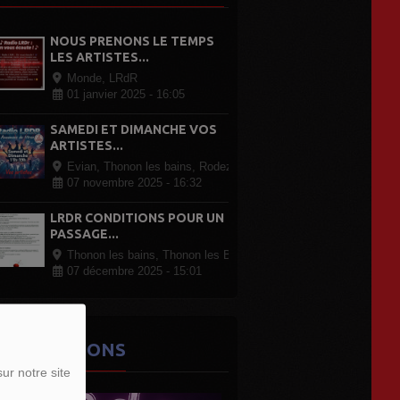
NOUS PRENONS LE TEMPS
LES ARTISTES...
Monde, LRdR
01 janvier 2025 - 16:05
SAMEDI ET DIMANCHE VOS
ARTISTES...
Evian, Thonon les bains, Rodez Paris, partout en France
07 novembre 2025 - 16:32
LRDR CONDITIONS POUR UN
PASSAGE...
Thonon les bains, Thonon les Bains
07 décembre 2025 - 15:01
ES ÉMISSIONS
ur notre site