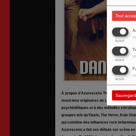
Tout accep
A
Ut
Activé
T
Ut
Activé
F
Ut
Activé
À propos d'Azurescens The Azurescens es
Sauvegard
musiciens originaires de Livingston, dans l
psychédéliques et à des mélodies entraînant
groupes tels qu'Oasis, The Verve, Kula Sha
qui combine des influences rock britanniq
Azurescens a fait ses débuts sur scène en 2