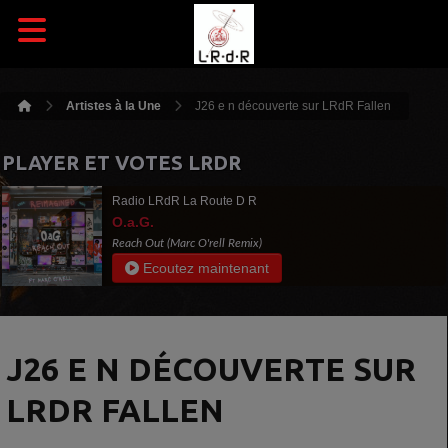
Artistes à la Une
J26 e n découverte sur LRdR Fallen
PLAYER ET VOTES LRDR
Radio LRdR La Route D R
O.a.G.
Reach Out (Marc O'rell Remix)
Ecoutez maintenant
J26 E N DÉCOUVERTE SUR
LRDR FALLEN